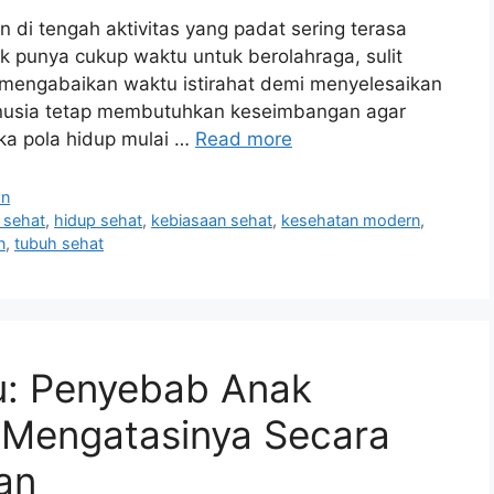
 di tengah aktivitas yang padat sering terasa
ak punya cukup waktu untuk berolahraga, sulit
 mengabaikan waktu istirahat demi menyelesaikan
anusia tetap membutuhkan keseimbangan agar
ika pola hidup mulai …
Read more
an
h sehat
,
hidup sehat
,
kebiasaan sehat
,
kesehatan modern
,
n
,
tubuh sehat
u: Penyebab Anak
 Mengatasinya Secara
an