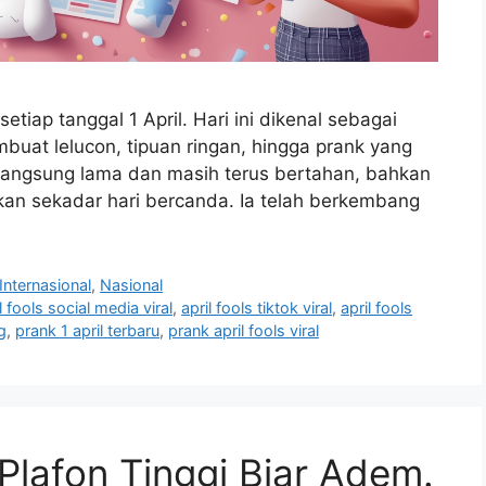
setiap tanggal 1 April. Hari ini dikenal sebagai
at lelucon, tipuan ringan, hingga prank yang
erlangsung lama dan masih terus bertahan, bahkan
bukan sekadar hari bercanda. Ia telah berkembang
Internasional
,
Nasional
l fools social media viral
,
april fools tiktok viral
,
april fools
g
,
prank 1 april terbaru
,
prank april fools viral
Plafon Tinggi Biar Adem.