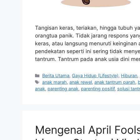
Tangisan keras, teriakan, hingga tubuh y
orangtua panik. Tidak jarang respons y
keras, atau langsung menuruti keinginan 
pendekatan seperti ini sering tidak men
tantrum. Tantrum pada anak usia dini m
C
Berita Utama
,
Gaya Hidup (Lifestyle)
,
Hiburan
,
a
T
anak marah
,
anak rewel
,
anak tantrum parah
,
b
t
a
anak
,
parenting anak
,
parenting positif
,
solusi tan
e
g
g
s
o
r
i
Mengenal April Fools
e
s