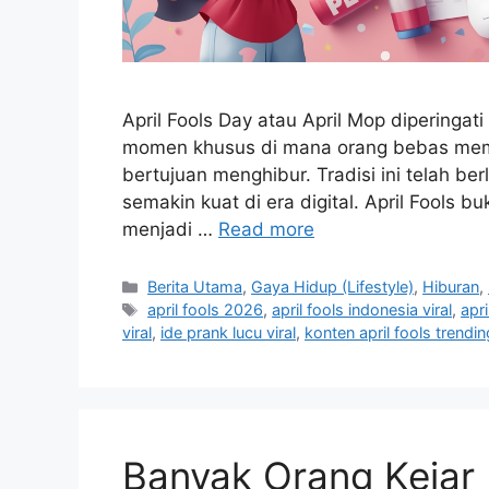
April Fools Day atau April Mop diperingati 
momen khusus di mana orang bebas membu
bertujuan menghibur. Tradisi ini telah b
semakin kuat di era digital. April Fools 
menjadi …
Read more
C
Berita Utama
,
Gaya Hidup (Lifestyle)
,
Hiburan
,
a
T
april fools 2026
,
april fools indonesia viral
,
apri
t
a
viral
,
ide prank lucu viral
,
konten april fools trendin
e
g
g
s
o
r
i
Banyak Orang Kejar 
e