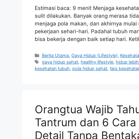
Estimasi baca: 9 menit Menjaga kesehatan
sulit dilakukan. Banyak orang merasa tid
menjaga pola makan, dan akhirnya mulai
pekerjaan sehari-hari. Padahal tubuh m
bisa bekerja dengan baik setiap hari. Ket
C
Berita Utama
,
Gaya Hidup (Lifestyle)
,
Kesehat
a
T
gaya hidup sehat
,
healthy lifestyle
,
hidup lebi
t
a
kesehatan tubuh
,
pola hidup sehat
,
tips kesehata
e
g
g
s
o
r
i
Orangtua Wajib Tah
e
s
Tantrum dan 6 Cara
Detail Tanpa Bentak