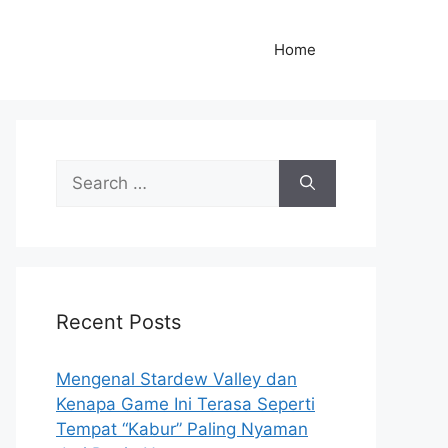
Home
S
e
a
r
c
h
Recent Posts
f
o
r
Mengenal Stardew Valley dan
:
Kenapa Game Ini Terasa Seperti
Tempat “Kabur” Paling Nyaman