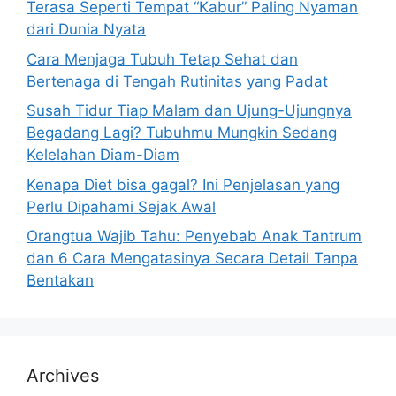
Terasa Seperti Tempat “Kabur” Paling Nyaman
:
dari Dunia Nyata
Cara Menjaga Tubuh Tetap Sehat dan
Bertenaga di Tengah Rutinitas yang Padat
Susah Tidur Tiap Malam dan Ujung-Ujungnya
Begadang Lagi? Tubuhmu Mungkin Sedang
Kelelahan Diam-Diam
Kenapa Diet bisa gagal? Ini Penjelasan yang
Perlu Dipahami Sejak Awal
Orangtua Wajib Tahu: Penyebab Anak Tantrum
dan 6 Cara Mengatasinya Secara Detail Tanpa
Bentakan
Archives