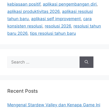
r
kebiasaan positif
,
aplikasi pengembangan diri
,
i
aplikasi produktivitas 2026
,
aplikasi resolusi
e
tahun baru
,
aplikasi self improvement
,
cara
s
konsisten resolusi
,
resolusi 2026
,
resolusi tahun
baru 2026
,
tips resolusi tahun baru
S
e
a
r
c
h
Recent Posts
f
o
Mengenal Stardew Valley dan Kenapa Game Ini
r