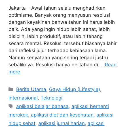
Jakarta – Awal tahun selalu menghadirkan
optimisme. Banyak orang menyusun resolusi
dengan keyakinan bahwa tahun ini harus lebih
baik. Ada yang ingin hidup lebih sehat, lebih
disiplin, lebih produktif, atau lebih tenang
secara mental. Resolusi tersebut biasanya lahir
dari refleksi jujur terhadap kebiasaan lama.
Namun kenyataan yang sering terjadi justru
sebaliknya. Resolusi hanya bertahan di …
Read
more
C
Berita Utama
,
Gaya Hidup (Lifestyle)
,
a
Internasional
,
Teknologi
t
T
aplikasi belajar bahasa
,
aplikasi berhenti
e
a
merokok
,
aplikasi diet dan kesehatan
,
aplikasi
g
g
hidup sehat
,
aplikasi jurnal harian
,
aplikasi
o
s