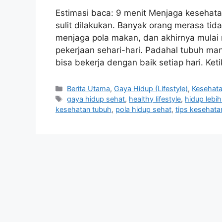
Estimasi baca: 9 menit Menjaga kesehatan
sulit dilakukan. Banyak orang merasa tid
menjaga pola makan, dan akhirnya mulai
pekerjaan sehari-hari. Padahal tubuh m
bisa bekerja dengan baik setiap hari. Ket
C
Berita Utama
,
Gaya Hidup (Lifestyle)
,
Kesehat
a
T
gaya hidup sehat
,
healthy lifestyle
,
hidup lebi
t
a
kesehatan tubuh
,
pola hidup sehat
,
tips kesehata
e
g
g
s
o
r
i
e
s