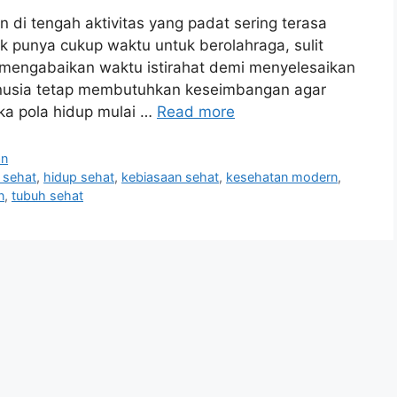
 di tengah aktivitas yang padat sering terasa
ak punya cukup waktu untuk berolahraga, sulit
 mengabaikan waktu istirahat demi menyelesaikan
anusia tetap membutuhkan keseimbangan agar
ika pola hidup mulai …
Read more
an
h sehat
,
hidup sehat
,
kebiasaan sehat
,
kesehatan modern
,
n
,
tubuh sehat