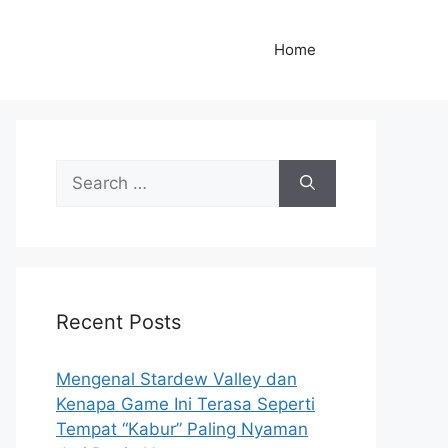
Home
S
e
a
r
c
h
Recent Posts
f
o
r
Mengenal Stardew Valley dan
:
Kenapa Game Ini Terasa Seperti
Tempat “Kabur” Paling Nyaman