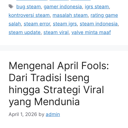
a
T
bug steam
,
gamer indonesia
,
igrs steam
,
t
a
kontroversi steam
,
masalah steam
,
rating game
e
g
salah
,
steam error
,
steam igrs
,
steam indonesia
,
g
s
steam update
,
steam viral
,
valve minta maaf
o
r
i
e
s
Mengenal April Fools:
Dari Tradisi Iseng
hingga Strategi Viral
yang Mendunia
April 1, 2026
by
admin