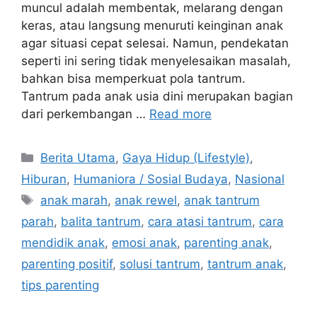
muncul adalah membentak, melarang dengan
keras, atau langsung menuruti keinginan anak
agar situasi cepat selesai. Namun, pendekatan
seperti ini sering tidak menyelesaikan masalah,
bahkan bisa memperkuat pola tantrum.
Tantrum pada anak usia dini merupakan bagian
dari perkembangan …
Read more
C
Berita Utama
,
Gaya Hidup (Lifestyle)
,
a
Hiburan
,
Humaniora / Sosial Budaya
,
Nasional
t
T
anak marah
,
anak rewel
,
anak tantrum
e
a
parah
,
balita tantrum
,
cara atasi tantrum
,
cara
g
g
mendidik anak
,
emosi anak
,
parenting anak
,
o
s
r
parenting positif
,
solusi tantrum
,
tantrum anak
,
i
tips parenting
e
s