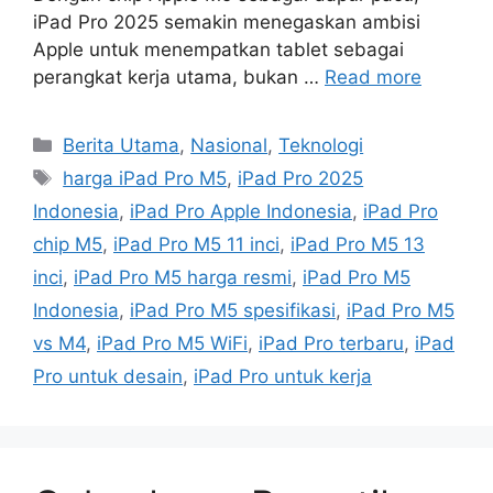
iPad Pro 2025 semakin menegaskan ambisi
Apple untuk menempatkan tablet sebagai
perangkat kerja utama, bukan …
Read more
C
Berita Utama
,
Nasional
,
Teknologi
a
T
harga iPad Pro M5
,
iPad Pro 2025
t
a
Indonesia
,
iPad Pro Apple Indonesia
,
iPad Pro
e
g
chip M5
,
iPad Pro M5 11 inci
,
iPad Pro M5 13
g
s
inci
,
iPad Pro M5 harga resmi
,
iPad Pro M5
o
r
Indonesia
,
iPad Pro M5 spesifikasi
,
iPad Pro M5
i
vs M4
,
iPad Pro M5 WiFi
,
iPad Pro terbaru
,
iPad
e
Pro untuk desain
,
iPad Pro untuk kerja
s