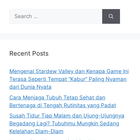
e
e
S
e
a
r
c
h
Recent Posts
f
o
Mengenal Stardew Valley dan Kenapa Game Ini
r
Terasa Seperti Tempat “Kabur” Paling Nyaman
:
dari Dunia Nyata
Cara Menjaga Tubuh Tetap Sehat dan
Bertenaga di Tengah Rutinitas yang Padat
Susah Tidur Tiap Malam dan Ujung-Ujungnya
Begadang Lagi? Tubuhmu Mungkin Sedang
Kelelahan Diam-Diam