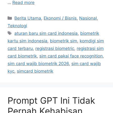
…
Read more
C
Berita Utama
,
Ekonomi / Bisnis
,
Nasional
,
a
Teknologi
t
T
aturan baru sim card indonesia
,
biometrik
e
a
kartu sim indonesia
,
biometrik sim
,
komdigi sim
g
g
card terbaru
,
registrasi biometric
,
registrasi sim
o
s
r
card biometrik
,
sim card pakai face recognition
,
i
sim card wajib biometrik 2026
,
sim card wajib
e
kyc
,
simcard biometrik
s
Prompt GPT Ini Tidak
Pernah Kehabisan