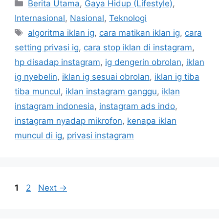
C
Berita Utama
,
Gaya Hidup (Lifestyle)
,
a
Internasional
,
Nasional
,
Teknologi
t
T
algoritma iklan ig
,
cara matikan iklan ig
,
cara
e
a
setting privasi ig
,
cara stop iklan di instagram
,
g
g
hp disadap instagram
,
ig dengerin obrolan
,
iklan
o
s
r
ig nyebelin
,
iklan ig sesuai obrolan
,
iklan ig tiba
i
tiba muncul
,
iklan instagram ganggu
,
iklan
e
instagram indonesia
,
instagram ads indo
,
s
instagram nyadap mikrofon
,
kenapa iklan
muncul di ig
,
privasi instagram
P
P
1
2
Next
→
a
a
g
g