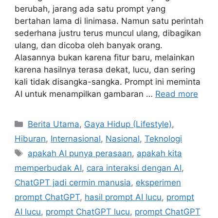
berubah, jarang ada satu prompt yang
bertahan lama di linimasa. Namun satu perintah
sederhana justru terus muncul ulang, dibagikan
ulang, dan dicoba oleh banyak orang.
Alasannya bukan karena fitur baru, melainkan
karena hasilnya terasa dekat, lucu, dan sering
kali tidak disangka-sangka. Prompt ini meminta
AI untuk menampilkan gambaran …
Read more
C
Berita Utama
,
Gaya Hidup (Lifestyle)
,
a
Hiburan
,
Internasional
,
Nasional
,
Teknologi
t
T
apakah AI punya perasaan
,
apakah kita
e
a
memperbudak AI
,
cara interaksi dengan AI
,
g
g
ChatGPT jadi cermin manusia
,
eksperimen
o
s
r
prompt ChatGPT
,
hasil prompt AI lucu
,
prompt
i
AI lucu
,
prompt ChatGPT lucu
,
prompt ChatGPT