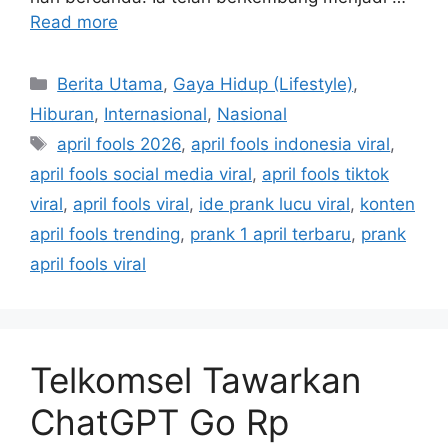
Read more
C
Berita Utama
,
Gaya Hidup (Lifestyle)
,
a
Hiburan
,
Internasional
,
Nasional
t
T
april fools 2026
,
april fools indonesia viral
,
e
a
april fools social media viral
,
april fools tiktok
g
g
viral
,
april fools viral
,
ide prank lucu viral
,
konten
o
s
r
april fools trending
,
prank 1 april terbaru
,
prank
i
april fools viral
e
s
Telkomsel Tawarkan
ChatGPT Go Rp