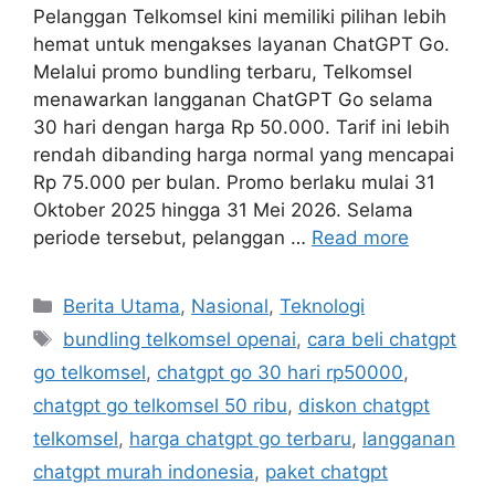
Pelanggan Telkomsel kini memiliki pilihan lebih
hemat untuk mengakses layanan ChatGPT Go.
Melalui promo bundling terbaru, Telkomsel
menawarkan langganan ChatGPT Go selama
30 hari dengan harga Rp 50.000. Tarif ini lebih
rendah dibanding harga normal yang mencapai
Rp 75.000 per bulan. Promo berlaku mulai 31
Oktober 2025 hingga 31 Mei 2026. Selama
periode tersebut, pelanggan …
Read more
C
Berita Utama
,
Nasional
,
Teknologi
a
T
bundling telkomsel openai
,
cara beli chatgpt
t
a
go telkomsel
,
chatgpt go 30 hari rp50000
,
e
g
chatgpt go telkomsel 50 ribu
,
diskon chatgpt
g
s
telkomsel
,
harga chatgpt go terbaru
,
langganan
o
r
chatgpt murah indonesia
,
paket chatgpt