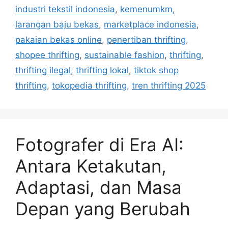
t
a
industri tekstil indonesia
,
kemenumkm
,
e
g
larangan baju bekas
,
marketplace indonesia
,
g
s
pakaian bekas online
,
penertiban thrifting
,
o
r
shopee thrifting
,
sustainable fashion
,
thrifting
,
i
thrifting ilegal
,
thrifting lokal
,
tiktok shop
e
thrifting
,
tokopedia thrifting
,
tren thrifting 2025
s
Fotografer di Era AI:
Antara Ketakutan,
Adaptasi, dan Masa
Depan yang Berubah