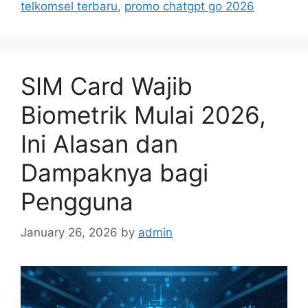
i
telkomsel terbaru
,
promo chatgpt go 2026
e
s
SIM Card Wajib
Biometrik Mulai 2026,
Ini Alasan dan
Dampaknya bagi
Pengguna
January 26, 2026
by
admin