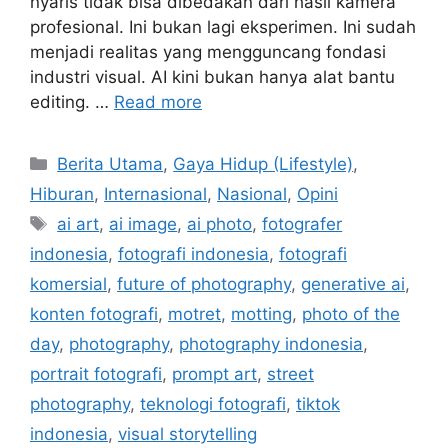
nyaris tidak bisa dibedakan dari hasil kamera
profesional. Ini bukan lagi eksperimen. Ini sudah
menjadi realitas yang mengguncang fondasi
industri visual. AI kini bukan hanya alat bantu
editing. …
Read more
C
Berita Utama
,
Gaya Hidup (Lifestyle)
,
a
Hiburan
,
Internasional
,
Nasional
,
Opini
t
T
ai art
,
ai image
,
ai photo
,
fotografer
e
a
indonesia
,
fotografi indonesia
,
fotografi
g
g
komersial
,
future of photography
,
generative ai
,
o
s
r
konten fotografi
,
motret
,
motting
,
photo of the
i
day
,
photography
,
photography indonesia
,
e
portrait fotografi
,
prompt art
,
street
s
photography
,
teknologi fotografi
,
tiktok
indonesia
,
visual storytelling