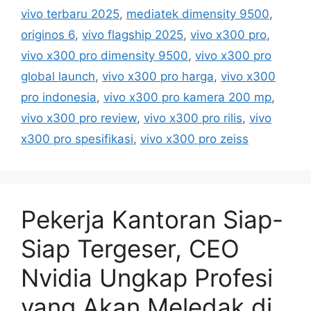
g
vivo terbaru 2025
,
mediatek dimensity 9500
,
o
s
r
originos 6
,
vivo flagship 2025
,
vivo x300 pro
,
i
vivo x300 pro dimensity 9500
,
vivo x300 pro
e
global launch
,
vivo x300 pro harga
,
vivo x300
s
pro indonesia
,
vivo x300 pro kamera 200 mp
,
vivo x300 pro review
,
vivo x300 pro rilis
,
vivo
x300 pro spesifikasi
,
vivo x300 pro zeiss
Pekerja Kantoran Siap-
Siap Tergeser, CEO
Nvidia Ungkap Profesi
yang Akan Meledak di