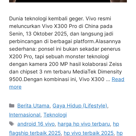
Dunia teknologi kembali geger. Vivo resmi
meluncurkan Vivo X300 Pro di China pada
Senin, 13 Oktober 2025, dan langsung jadi
perbincangan di berbagai platform.Alasannya
sederhana: ponsel ini bukan sekadar penerus
X200 Pro, tapi sebuah monster teknologi
dengan kamera 200 MP hasil kolaborasi Zeiss
dan chipset 3 nm terbaru MediaTek Dimensity
9500.Dengan kombinasi ini, Vivo X300 …
Read
more
C
Berita Utama
,
Gaya Hidup (Lifestyle)
,
a
Internasional
,
Teknologi
t
T
android 16 vivo
,
harga hp vivo terbaru
,
hp
e
a
flagship terbaik 2025
,
hp vivo terbaik 2025
,
hp
g