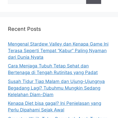
e
a
r
c
h
Recent Posts
f
o
Mengenal Stardew Valley dan Kenapa Game Ini
r
Terasa Seperti Tempat “Kabur” Paling Nyaman
:
dari Dunia Nyata
Cara Menjaga Tubuh Tetap Sehat dan
Bertenaga di Tengah Rutinitas yang Padat
Susah Tidur Tiap Malam dan Ujung-Ujungnya
Begadang Lagi? Tubuhmu Mungkin Sedang
Kelelahan Diam-Diam
Kenapa Diet bisa gagal? Ini Penjelasan yang
Perlu Dipahami Sejak Awal