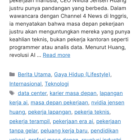
pekerjaan manusia, CEO Nvidia Jensen Huang
justru punya pandangan yang berbeda. Dalam
wawancara dengan Channel 4 News di Inggris,
ia menyatakan bahwa masa depan pekerjaan
justru akan menguntungkan mereka yang punya
keahlian teknis, bukan pekerja kantoran seperti
programmer atau analis data. Menurut Huang,
revolusi AI …
Read more
C
Berita Utama
,
Gaya Hidup (Lifestyle)
,
a
Internasional
,
Teknologi
t
T
data center
,
karier masa depan
,
lapangan
e
a
kerja ai
,
masa depan pekerjaan
,
nvidia jensen
g
g
huang
,
pekerja lapangan
,
pekerja teknis
,
o
s
r
pekerja terampil
,
pekerjaan era ai
,
pekerjaan
i
tanpa gelar
,
peluang kerja baru
,
pendidikan
e
vokasi
,
profesi masa depan
,
revolusi industri