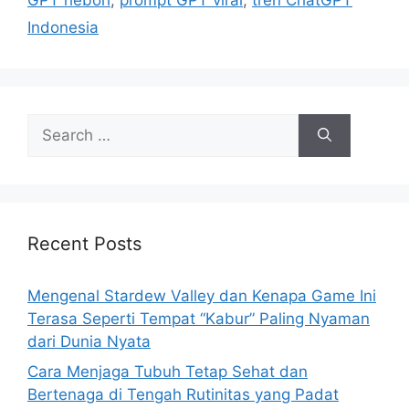
Indonesia
S
e
a
r
c
h
Recent Posts
f
o
Mengenal Stardew Valley dan Kenapa Game Ini
r
Terasa Seperti Tempat “Kabur” Paling Nyaman
:
dari Dunia Nyata
Cara Menjaga Tubuh Tetap Sehat dan
Bertenaga di Tengah Rutinitas yang Padat