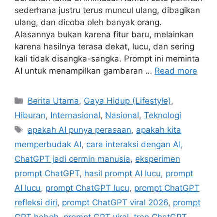
sederhana justru terus muncul ulang, dibagikan
ulang, dan dicoba oleh banyak orang.
Alasannya bukan karena fitur baru, melainkan
karena hasilnya terasa dekat, lucu, dan sering
kali tidak disangka-sangka. Prompt ini meminta
AI untuk menampilkan gambaran …
Read more
C
Berita Utama
,
Gaya Hidup (Lifestyle)
,
a
Hiburan
,
Internasional
,
Nasional
,
Teknologi
t
T
apakah AI punya perasaan
,
apakah kita
e
a
memperbudak AI
,
cara interaksi dengan AI
,
g
g
ChatGPT jadi cermin manusia
,
eksperimen
o
s
r
prompt ChatGPT
,
hasil prompt AI lucu
,
prompt
i
AI lucu
,
prompt ChatGPT lucu
,
prompt ChatGPT
e
refleksi diri
,
prompt ChatGPT viral 2026
,
prompt
s
GPT heboh
,
prompt GPT viral
,
tren ChatGPT