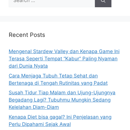
e
i
a
e
r
s
c
h
Recent Posts
f
o
Mengenal Stardew Valley dan Kenapa Game Ini
r
Terasa Seperti Tempat “Kabur” Paling Nyaman
:
dari Dunia Nyata
Cara Menjaga Tubuh Tetap Sehat dan
Bertenaga di Tengah Rutinitas yang Padat
Susah Tidur Tiap Malam dan Ujung-Ujungnya
Begadang Lagi? Tubuhmu Mungkin Sedang
Kelelahan Diam-Diam
Kenapa Diet bisa gagal? Ini Penjelasan yang
Perlu Dipahami Sejak Awal