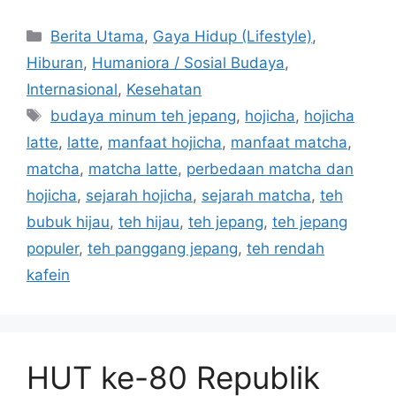
C
Berita Utama
,
Gaya Hidup (Lifestyle)
,
a
Hiburan
,
Humaniora / Sosial Budaya
,
t
Internasional
,
Kesehatan
e
T
budaya minum teh jepang
,
hojicha
,
hojicha
g
a
latte
,
latte
,
manfaat hojicha
,
manfaat matcha
,
o
g
r
matcha
,
matcha latte
,
perbedaan matcha dan
s
i
hojicha
,
sejarah hojicha
,
sejarah matcha
,
teh
e
bubuk hijau
,
teh hijau
,
teh jepang
,
teh jepang
s
populer
,
teh panggang jepang
,
teh rendah
kafein
HUT ke-80 Republik