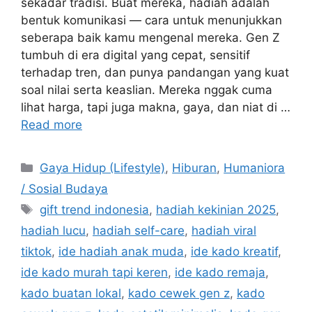
sekadar tradisi. Buat mereka, hadiah adalah
bentuk komunikasi — cara untuk menunjukkan
seberapa baik kamu mengenal mereka. Gen Z
tumbuh di era digital yang cepat, sensitif
terhadap tren, dan punya pandangan yang kuat
soal nilai serta keaslian. Mereka nggak cuma
lihat harga, tapi juga makna, gaya, dan niat di …
Read more
C
Gaya Hidup (Lifestyle)
,
Hiburan
,
Humaniora
a
/ Sosial Budaya
t
T
gift trend indonesia
,
hadiah kekinian 2025
,
e
a
hadiah lucu
,
hadiah self-care
,
hadiah viral
g
g
tiktok
,
ide hadiah anak muda
,
ide kado kreatif
,
o
s
r
ide kado murah tapi keren
,
ide kado remaja
,
i
kado buatan lokal
,
kado cewek gen z
,
kado
e