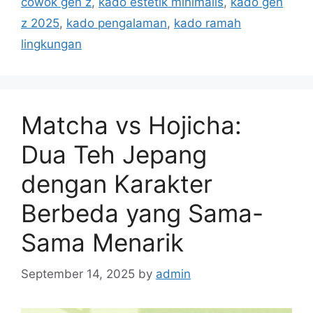
cowok gen z
,
kado estetik minimalis
,
kado gen
s
z 2025
,
kado pengalaman
,
kado ramah
lingkungan
Matcha vs Hojicha:
Dua Teh Jepang
dengan Karakter
Berbeda yang Sama-
Sama Menarik
September 14, 2025
by
admin