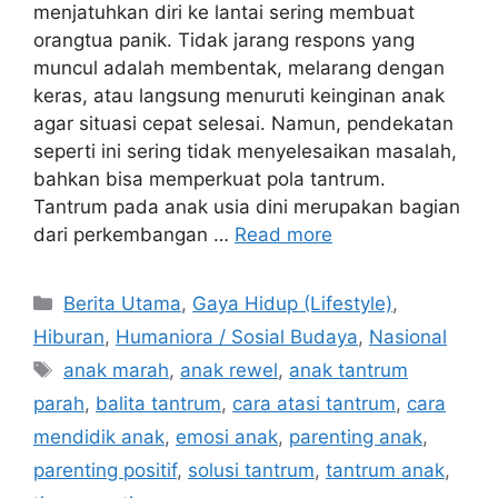
menjatuhkan diri ke lantai sering membuat
orangtua panik. Tidak jarang respons yang
muncul adalah membentak, melarang dengan
keras, atau langsung menuruti keinginan anak
agar situasi cepat selesai. Namun, pendekatan
seperti ini sering tidak menyelesaikan masalah,
bahkan bisa memperkuat pola tantrum.
Tantrum pada anak usia dini merupakan bagian
dari perkembangan …
Read more
C
Berita Utama
,
Gaya Hidup (Lifestyle)
,
a
Hiburan
,
Humaniora / Sosial Budaya
,
Nasional
t
T
anak marah
,
anak rewel
,
anak tantrum
e
a
parah
,
balita tantrum
,
cara atasi tantrum
,
cara
g
g
mendidik anak
,
emosi anak
,
parenting anak
,
o
s
r
parenting positif
,
solusi tantrum
,
tantrum anak
,
i