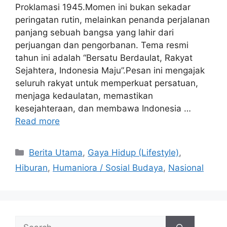
Proklamasi 1945.Momen ini bukan sekadar
peringatan rutin, melainkan penanda perjalanan
panjang sebuah bangsa yang lahir dari
perjuangan dan pengorbanan. Tema resmi
tahun ini adalah “Bersatu Berdaulat, Rakyat
Sejahtera, Indonesia Maju”.Pesan ini mengajak
seluruh rakyat untuk memperkuat persatuan,
menjaga kedaulatan, memastikan
kesejahteraan, dan membawa Indonesia …
Read more
C
Berita Utama
,
Gaya Hidup (Lifestyle)
,
a
Hiburan
,
Humaniora / Sosial Budaya
,
Nasional
t
e
g
o
S
r