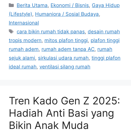
C
Berita Utama
,
Ekonomi / Bisnis
,
Gaya Hidup
a
(Lifestyle)
,
Humaniora / Sosial Budaya
,
t
Internasional
e
T
cara bikin rumah tidak panas
,
desain rumah
g
a
tropis modern
,
mitos plafon tinggi
,
plafon tinggi
o
g
r
rumah adem
,
rumah adem tanpa AC
,
rumah
s
i
sejuk alami
,
sirkulasi udara rumah
,
tinggi plafon
e
ideal rumah
,
ventilasi silang rumah
s
Tren Kado Gen Z 2025:
Hadiah Anti Basi yang
Bikin Anak Muda