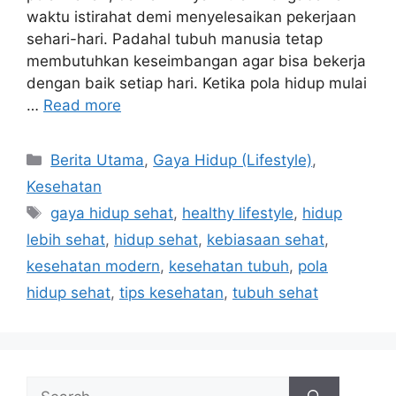
waktu istirahat demi menyelesaikan pekerjaan
sehari-hari. Padahal tubuh manusia tetap
membutuhkan keseimbangan agar bisa bekerja
dengan baik setiap hari. Ketika pola hidup mulai
…
Read more
C
Berita Utama
,
Gaya Hidup (Lifestyle)
,
a
Kesehatan
t
T
gaya hidup sehat
,
healthy lifestyle
,
hidup
e
a
lebih sehat
,
hidup sehat
,
kebiasaan sehat
,
g
g
kesehatan modern
,
kesehatan tubuh
,
pola
o
s
r
hidup sehat
,
tips kesehatan
,
tubuh sehat
i
e
s
S