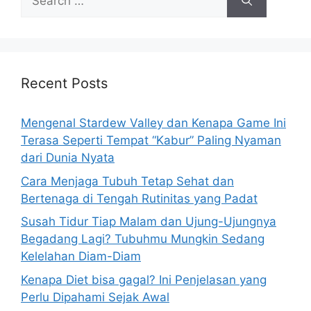
e
a
r
c
h
Recent Posts
f
o
Mengenal Stardew Valley dan Kenapa Game Ini
r
Terasa Seperti Tempat “Kabur” Paling Nyaman
:
dari Dunia Nyata
Cara Menjaga Tubuh Tetap Sehat dan
Bertenaga di Tengah Rutinitas yang Padat
Susah Tidur Tiap Malam dan Ujung-Ujungnya
Begadang Lagi? Tubuhmu Mungkin Sedang
Kelelahan Diam-Diam
Kenapa Diet bisa gagal? Ini Penjelasan yang
Perlu Dipahami Sejak Awal