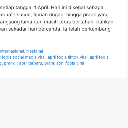
setiap tanggal 1 April. Hari ini dikenal sebagai
at lelucon, tipuan ringan, hingga prank yang
erlangsung lama dan masih terus bertahan, bahkan
bukan sekadar hari bercanda. Ia telah berkembang
Internasional
,
Nasional
l fools social media viral
,
april fools tiktok viral
,
april fools
g
,
prank 1 april terbaru
,
prank april fools viral