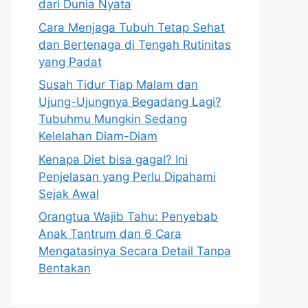
dari Dunia Nyata
Cara Menjaga Tubuh Tetap Sehat
dan Bertenaga di Tengah Rutinitas
yang Padat
Susah Tidur Tiap Malam dan
Ujung-Ujungnya Begadang Lagi?
Tubuhmu Mungkin Sedang
Kelelahan Diam-Diam
Kenapa Diet bisa gagal? Ini
Penjelasan yang Perlu Dipahami
Sejak Awal
Orangtua Wajib Tahu: Penyebab
Anak Tantrum dan 6 Cara
Mengatasinya Secara Detail Tanpa
Bentakan