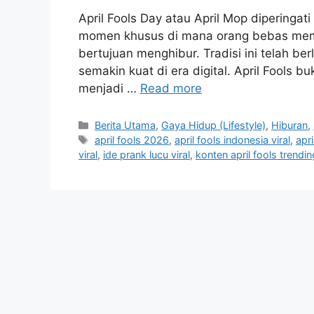
April Fools Day atau April Mop diperingati 
momen khusus di mana orang bebas membu
bertujuan menghibur. Tradisi ini telah b
semakin kuat di era digital. April Fools 
menjadi …
Read more
C
Berita Utama
,
Gaya Hidup (Lifestyle)
,
Hiburan
,
a
T
april fools 2026
,
april fools indonesia viral
,
apri
t
a
viral
,
ide prank lucu viral
,
konten april fools trendin
e
g
g
s
o
r
i
e
s