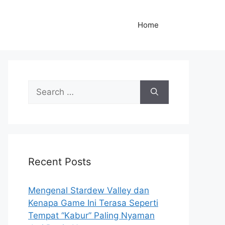
Home
S
e
a
r
c
h
Recent Posts
f
o
r
Mengenal Stardew Valley dan
:
Kenapa Game Ini Terasa Seperti
Tempat “Kabur” Paling Nyaman