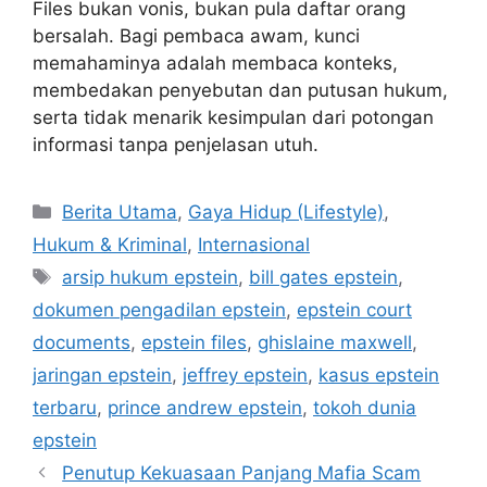
Files bukan vonis, bukan pula daftar orang
bersalah. Bagi pembaca awam, kunci
memahaminya adalah membaca konteks,
membedakan penyebutan dan putusan hukum,
serta tidak menarik kesimpulan dari potongan
informasi tanpa penjelasan utuh.
C
Berita Utama
,
Gaya Hidup (Lifestyle)
,
a
Hukum & Kriminal
,
Internasional
t
T
arsip hukum epstein
,
bill gates epstein
,
e
a
dokumen pengadilan epstein
,
epstein court
g
g
documents
,
epstein files
,
ghislaine maxwell
,
o
s
r
jaringan epstein
,
jeffrey epstein
,
kasus epstein
i
terbaru
,
prince andrew epstein
,
tokoh dunia
e
epstein
s
Penutup Kekuasaan Panjang Mafia Scam