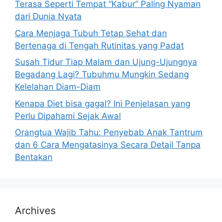
Terasa Seperti Tempat “Kabur” Paling Nyaman
:
dari Dunia Nyata
Cara Menjaga Tubuh Tetap Sehat dan
Bertenaga di Tengah Rutinitas yang Padat
Susah Tidur Tiap Malam dan Ujung-Ujungnya
Begadang Lagi? Tubuhmu Mungkin Sedang
Kelelahan Diam-Diam
Kenapa Diet bisa gagal? Ini Penjelasan yang
Perlu Dipahami Sejak Awal
Orangtua Wajib Tahu: Penyebab Anak Tantrum
dan 6 Cara Mengatasinya Secara Detail Tanpa
Bentakan
Archives