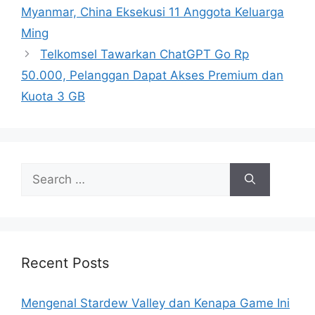
Myanmar, China Eksekusi 11 Anggota Keluarga
Ming
Telkomsel Tawarkan ChatGPT Go Rp
50.000, Pelanggan Dapat Akses Premium dan
Kuota 3 GB
S
e
a
r
c
h
Recent Posts
f
o
Mengenal Stardew Valley dan Kenapa Game Ini
r