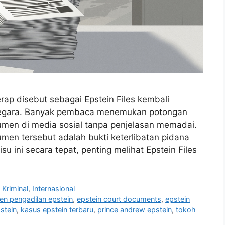
p disebut sebagai Epstein Files kembali
 negara. Banyak pembaca menemukan potongan
umen di media sosial tanpa penjelasan memadai.
en tersebut adalah bukti keterlibatan pidana
 ini secara tepat, penting melihat Epstein Files
Kriminal
,
Internasional
n pengadilan epstein
,
epstein court documents
,
epstein
pstein
,
kasus epstein terbaru
,
prince andrew epstein
,
tokoh