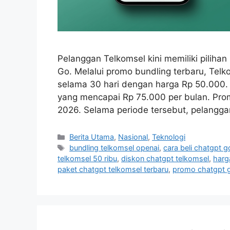
Pelanggan Telkomsel kini memiliki pilih
Go. Melalui promo bundling terbaru, Te
selama 30 hari dengan harga Rp 50.000. T
yang mencapai Rp 75.000 per bulan. Pro
2026. Selama periode tersebut, pelangg
C
Berita Utama
,
Nasional
,
Teknologi
a
T
bundling telkomsel openai
,
cara beli chatgpt g
t
a
telkomsel 50 ribu
,
diskon chatgpt telkomsel
,
harg
e
g
paket chatgpt telkomsel terbaru
,
promo chatgpt 
g
s
o
r
i
e