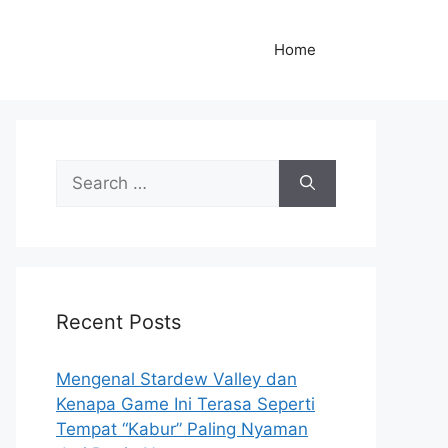
Home
S
e
a
r
c
h
Recent Posts
f
o
r
Mengenal Stardew Valley dan
:
Kenapa Game Ini Terasa Seperti
Tempat “Kabur” Paling Nyaman