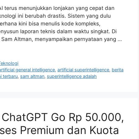
 terus menunjukkan lonjakan yang cepat dan
nologi ini berubah drastis. Sistem yang dulu
hana kini bisa menulis kode kompleks,
nyusun laporan teknis dalam waktu singkat. Di
, Sam Altman, menyampaikan pernyataan yang …
Teknologi
artificial general intelligence
,
artificial superintelligence
,
berita
 terbaru
,
sam altman
,
superintelligence adalah
 ChatGPT Go Rp 50.000,
ses Premium dan Kuota