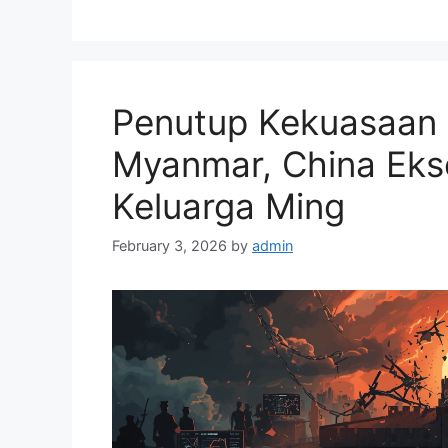
g
s
o
r
i
e
Penutup Kekuasaan 
s
Myanmar, China Eks
Keluarga Ming
February 3, 2026
by
admin