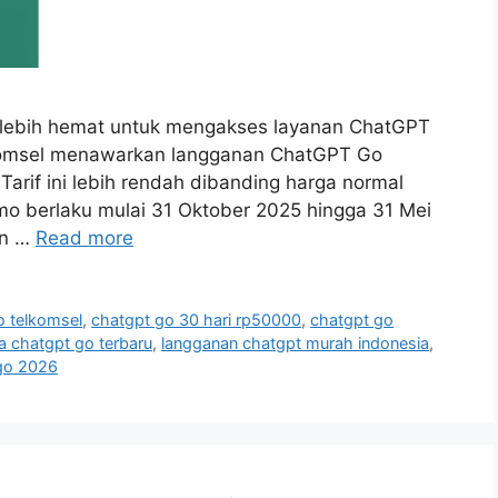
an lebih hemat untuk mengakses layanan ChatGPT
lkomsel menawarkan langganan ChatGPT Go
arif ini lebih rendah dibanding harga normal
mo berlaku mulai 31 Oktober 2025 hingga 31 Mei
an …
Read more
o telkomsel
,
chatgpt go 30 hari rp50000
,
chatgpt go
a chatgpt go terbaru
,
langganan chatgpt murah indonesia
,
go 2026