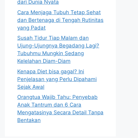
dari Dunia Nyata
Cara Menjaga Tubuh Tetap Sehat
dan Bertenaga di Tengah Rutinitas
yang Padat
Susah Tidur Tiap Malam dan
Ujung-Ujungnya Begadang Lagi?
Tubuhmu Mungkin Sedang
Kelelahan Diam-Diam
Kenapa Diet bisa gagal? Ini
Penjelasan yang Perlu Dipahami
Sejak Awal
Orangtua Wajib Tahu: Penyebab
Anak Tantrum dan 6 Cara
Mengatasinya Secara Detail Tanpa
Bentakan