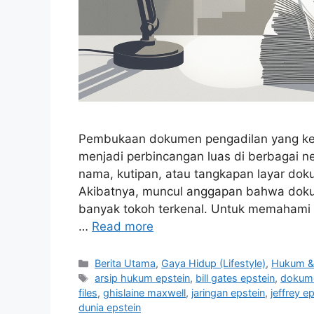
Pembukaan dokumen pengadilan yang kera
menjadi perbincangan luas di berbagai
nama, kutipan, atau tangkapan layar dok
Akibatnya, muncul anggapan bahwa dokum
banyak tokoh terkenal. Untuk memahami isu
…
Read more
C
Berita Utama
,
Gaya Hidup (Lifestyle)
,
Hukum & 
a
T
arsip hukum epstein
,
bill gates epstein
,
dokume
t
a
files
,
ghislaine maxwell
,
jaringan epstein
,
jeffrey e
e
g
dunia epstein