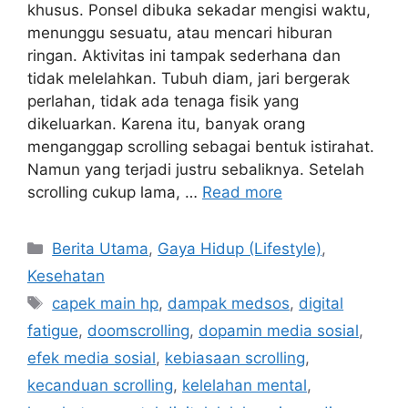
khusus. Ponsel dibuka sekadar mengisi waktu,
menunggu sesuatu, atau mencari hiburan
ringan. Aktivitas ini tampak sederhana dan
tidak melelahkan. Tubuh diam, jari bergerak
perlahan, tidak ada tenaga fisik yang
dikeluarkan. Karena itu, banyak orang
menganggap scrolling sebagai bentuk istirahat.
Namun yang terjadi justru sebaliknya. Setelah
scrolling cukup lama, …
Read more
C
Berita Utama
,
Gaya Hidup (Lifestyle)
,
a
Kesehatan
t
T
capek main hp
,
dampak medsos
,
digital
e
a
fatigue
,
doomscrolling
,
dopamin media sosial
,
g
g
efek media sosial
,
kebiasaan scrolling
,
o
s
r
kecanduan scrolling
,
kelelahan mental
,
i