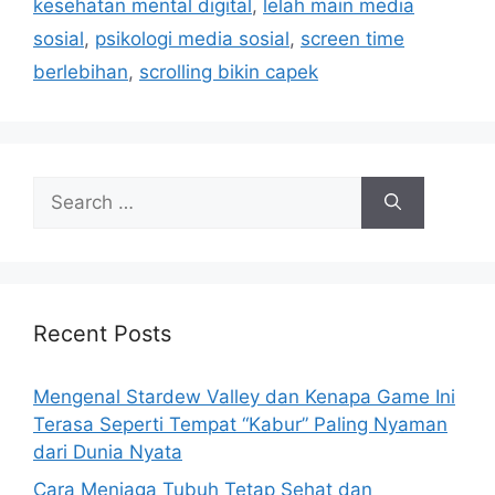
kesehatan mental digital
,
lelah main media
e
sosial
,
psikologi media sosial
,
screen time
s
berlebihan
,
scrolling bikin capek
S
e
a
r
c
h
Recent Posts
f
o
Mengenal Stardew Valley dan Kenapa Game Ini
r
Terasa Seperti Tempat “Kabur” Paling Nyaman
:
dari Dunia Nyata
Cara Menjaga Tubuh Tetap Sehat dan