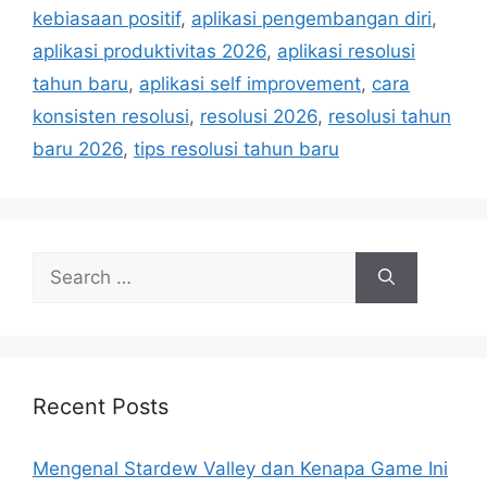
r
kebiasaan positif
,
aplikasi pengembangan diri
,
i
aplikasi produktivitas 2026
,
aplikasi resolusi
e
tahun baru
,
aplikasi self improvement
,
cara
s
konsisten resolusi
,
resolusi 2026
,
resolusi tahun
baru 2026
,
tips resolusi tahun baru
S
e
a
r
c
h
Recent Posts
f
o
Mengenal Stardew Valley dan Kenapa Game Ini
r