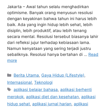
Jakarta – Awal tahun selalu menghadirkan
optimisme. Banyak orang menyusun resolusi
dengan keyakinan bahwa tahun ini harus lebih
baik. Ada yang ingin hidup lebih sehat, lebih
disiplin, lebih produktif, atau lebih tenang
secara mental. Resolusi tersebut biasanya lahir
dari refleksi jujur terhadap kebiasaan lama.
Namun kenyataan yang sering terjadi justru
sebaliknya. Resolusi hanya bertahan di …
Read
more
C
Berita Utama
,
Gaya Hidup (Lifestyle)
,
a
Internasional
,
Teknologi
t
T
aplikasi belajar bahasa
,
aplikasi berhenti
e
a
merokok
,
aplikasi diet dan kesehatan
,
aplikasi
g
g
hidup sehat
,
aplikasi jurnal harian
,
aplikasi
o
s