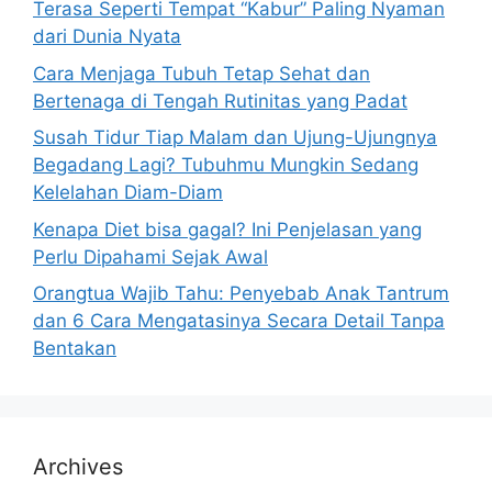
Terasa Seperti Tempat “Kabur” Paling Nyaman
:
dari Dunia Nyata
Cara Menjaga Tubuh Tetap Sehat dan
Bertenaga di Tengah Rutinitas yang Padat
Susah Tidur Tiap Malam dan Ujung-Ujungnya
Begadang Lagi? Tubuhmu Mungkin Sedang
Kelelahan Diam-Diam
Kenapa Diet bisa gagal? Ini Penjelasan yang
Perlu Dipahami Sejak Awal
Orangtua Wajib Tahu: Penyebab Anak Tantrum
dan 6 Cara Mengatasinya Secara Detail Tanpa
Bentakan
Archives