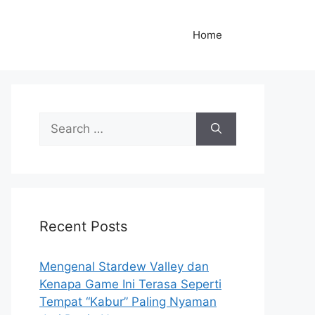
Home
S
e
a
r
c
h
Recent Posts
f
o
r
Mengenal Stardew Valley dan
:
Kenapa Game Ini Terasa Seperti
Tempat “Kabur” Paling Nyaman