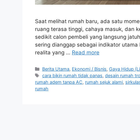
Saat melihat rumah baru, ada satu momen 
ruang terasa tinggi, cahaya masuk, dan 
sedikit calon pembeli yang langsung jatuh 
sering dianggap sebagai indikator utama
realita yang …
Read more
C
Berita Utama
,
Ekonomi / Bisnis
,
Gaya Hidup (Li
a
T
cara bikin rumah tidak panas
,
desain rumah tr
t
a
rumah adem tanpa AC
,
rumah sejuk alami
,
sirkul
e
g
rumah
g
s
o
r
i
e
s