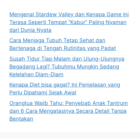
f
o
Mengenal Stardew Valley dan Kenapa Game Ini
r
Terasa Seperti Tempat “Kabur” Paling Nyaman
:
dari Dunia Nyata
Cara Menjaga Tubuh Tetap Sehat dan
Bertenaga di Tengah Rutinitas yang Padat
Susah Tidur Tiap Malam dan Ujung-Ujungnya
Begadang Lagi? Tubuhmu Mungkin Sedang
Kelelahan Diam-Diam
Kenapa Diet bisa gagal? Ini Penjelasan yang
Perlu Dipahami Sejak Awal
Orangtua Wajib Tahu: Penyebab Anak Tantrum
dan 6 Cara Mengatasinya Secara Detail Tanpa
Bentakan