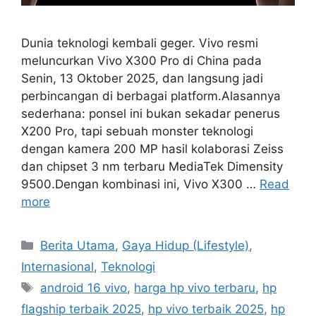
Dunia teknologi kembali geger. Vivo resmi
meluncurkan Vivo X300 Pro di China pada
Senin, 13 Oktober 2025, dan langsung jadi
perbincangan di berbagai platform.Alasannya
sederhana: ponsel ini bukan sekadar penerus
X200 Pro, tapi sebuah monster teknologi
dengan kamera 200 MP hasil kolaborasi Zeiss
dan chipset 3 nm terbaru MediaTek Dimensity
9500.Dengan kombinasi ini, Vivo X300 …
Read
more
C
Berita Utama
,
Gaya Hidup (Lifestyle)
,
a
Internasional
,
Teknologi
t
T
android 16 vivo
,
harga hp vivo terbaru
,
hp
e
a
flagship terbaik 2025
,
hp vivo terbaik 2025
,
hp
g