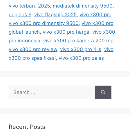
g
vivo terbaru 2025
,
mediatek dimensity 9500
,
o
s
r
originos 6
,
vivo flagship 2025
,
vivo x300 pro
,
i
vivo x300 pro dimensity 9500
,
vivo x300 pro
e
global launch
,
vivo x300 pro harga
,
vivo x300
s
pro indonesia
,
vivo x300 pro kamera 200 mp
,
vivo x300 pro review
,
vivo x300 pro rilis
,
vivo
x300 pro spesifikasi
,
vivo x300 pro zeiss
S
e
a
r
c
h
Recent Posts