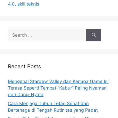
4.0
,
skill teknis
S
e
a
r
c
h
Recent Posts
f
o
Mengenal Stardew Valley dan Kenapa Game Ini
r
Terasa Seperti Tempat “Kabur” Paling Nyaman
:
dari Dunia Nyata
Cara Menjaga Tubuh Tetap Sehat dan
Bertenaga di Tengah Rutinitas yang Padat