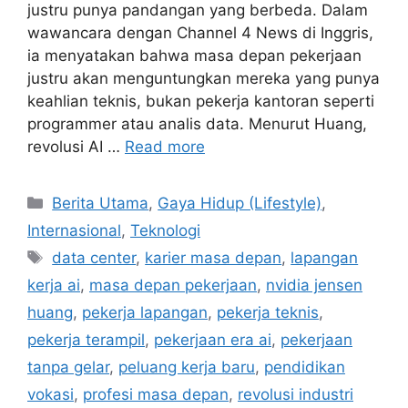
justru punya pandangan yang berbeda. Dalam
wawancara dengan Channel 4 News di Inggris,
ia menyatakan bahwa masa depan pekerjaan
justru akan menguntungkan mereka yang punya
keahlian teknis, bukan pekerja kantoran seperti
programmer atau analis data. Menurut Huang,
revolusi AI …
Read more
C
Berita Utama
,
Gaya Hidup (Lifestyle)
,
a
Internasional
,
Teknologi
t
T
data center
,
karier masa depan
,
lapangan
e
a
kerja ai
,
masa depan pekerjaan
,
nvidia jensen
g
g
huang
,
pekerja lapangan
,
pekerja teknis
,
o
s
r
pekerja terampil
,
pekerjaan era ai
,
pekerjaan
i
tanpa gelar
,
peluang kerja baru
,
pendidikan
e
vokasi
,
profesi masa depan
,
revolusi industri
s