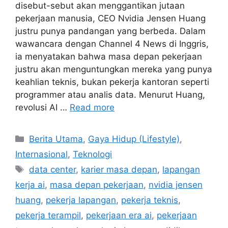
disebut-sebut akan menggantikan jutaan
pekerjaan manusia, CEO Nvidia Jensen Huang
justru punya pandangan yang berbeda. Dalam
wawancara dengan Channel 4 News di Inggris,
ia menyatakan bahwa masa depan pekerjaan
justru akan menguntungkan mereka yang punya
keahlian teknis, bukan pekerja kantoran seperti
programmer atau analis data. Menurut Huang,
revolusi AI …
Read more
C
Berita Utama
,
Gaya Hidup (Lifestyle)
,
a
Internasional
,
Teknologi
t
T
data center
,
karier masa depan
,
lapangan
e
a
kerja ai
,
masa depan pekerjaan
,
nvidia jensen
g
g
huang
,
pekerja lapangan
,
pekerja teknis
,
o
s
r
pekerja terampil
,
pekerjaan era ai
,
pekerjaan
i