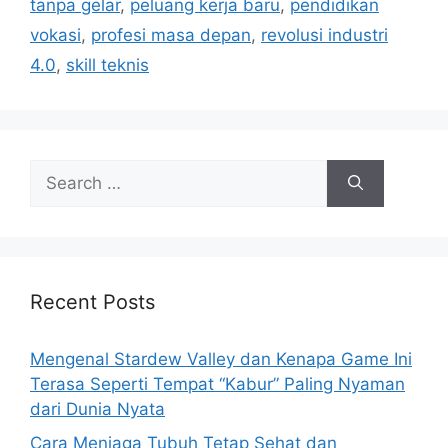
tanpa gelar
,
peluang kerja baru
,
pendidikan
e
vokasi
,
profesi masa depan
,
revolusi industri
s
4.0
,
skill teknis
S
e
a
r
c
h
Recent Posts
f
o
Mengenal Stardew Valley dan Kenapa Game Ini
r
Terasa Seperti Tempat “Kabur” Paling Nyaman
:
dari Dunia Nyata
Cara Menjaga Tubuh Tetap Sehat dan