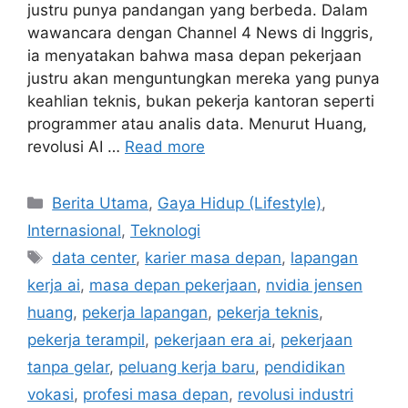
justru punya pandangan yang berbeda. Dalam
wawancara dengan Channel 4 News di Inggris,
ia menyatakan bahwa masa depan pekerjaan
justru akan menguntungkan mereka yang punya
keahlian teknis, bukan pekerja kantoran seperti
programmer atau analis data. Menurut Huang,
revolusi AI …
Read more
C
Berita Utama
,
Gaya Hidup (Lifestyle)
,
a
Internasional
,
Teknologi
t
T
data center
,
karier masa depan
,
lapangan
e
a
kerja ai
,
masa depan pekerjaan
,
nvidia jensen
g
g
huang
,
pekerja lapangan
,
pekerja teknis
,
o
s
r
pekerja terampil
,
pekerjaan era ai
,
pekerjaan
i
tanpa gelar
,
peluang kerja baru
,
pendidikan
e
vokasi
,
profesi masa depan
,
revolusi industri
s