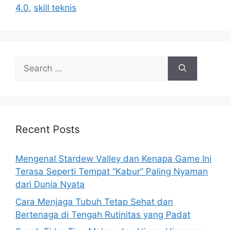
4.0
,
skill teknis
S
e
a
r
c
h
Recent Posts
f
o
Mengenal Stardew Valley dan Kenapa Game Ini
r
Terasa Seperti Tempat “Kabur” Paling Nyaman
:
dari Dunia Nyata
Cara Menjaga Tubuh Tetap Sehat dan
Bertenaga di Tengah Rutinitas yang Padat