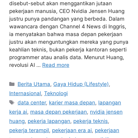
disebut-sebut akan menggantikan jutaan
pekerjaan manusia, CEO Nvidia Jensen Huang
justru punya pandangan yang berbeda. Dalam
wawancara dengan Channel 4 News di Inggris,
ia menyatakan bahwa masa depan pekerjaan
justru akan menguntungkan mereka yang punya
keahlian teknis, bukan pekerja kantoran seperti
programmer atau analis data. Menurut Huang,
revolusi AI …
Read more
C
Berita Utama
,
Gaya Hidup (Lifestyle)
,
a
Internasional
,
Teknologi
t
T
data center
,
karier masa depan
,
lapangan
e
a
kerja ai
,
masa depan pekerjaan
,
nvidia jensen
g
g
huang
,
pekerja lapangan
,
pekerja teknis
,
o
s
r
pekerja terampil
,
pekerjaan era ai
,
pekerjaan
i