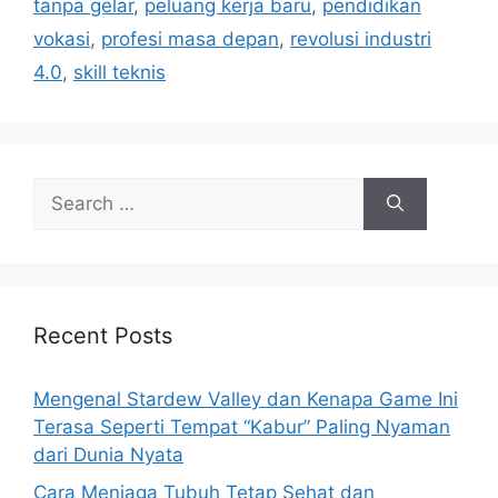
tanpa gelar
,
peluang kerja baru
,
pendidikan
e
vokasi
,
profesi masa depan
,
revolusi industri
s
4.0
,
skill teknis
S
e
a
r
c
h
Recent Posts
f
o
Mengenal Stardew Valley dan Kenapa Game Ini
r
Terasa Seperti Tempat “Kabur” Paling Nyaman
:
dari Dunia Nyata
Cara Menjaga Tubuh Tetap Sehat dan