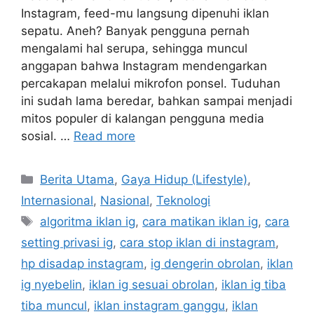
Instagram, feed-mu langsung dipenuhi iklan
sepatu. Aneh? Banyak pengguna pernah
mengalami hal serupa, sehingga muncul
anggapan bahwa Instagram mendengarkan
percakapan melalui mikrofon ponsel. Tuduhan
ini sudah lama beredar, bahkan sampai menjadi
mitos populer di kalangan pengguna media
sosial. …
Read more
C
Berita Utama
,
Gaya Hidup (Lifestyle)
,
a
Internasional
,
Nasional
,
Teknologi
t
T
algoritma iklan ig
,
cara matikan iklan ig
,
cara
e
a
setting privasi ig
,
cara stop iklan di instagram
,
g
g
hp disadap instagram
,
ig dengerin obrolan
,
iklan
o
s
r
ig nyebelin
,
iklan ig sesuai obrolan
,
iklan ig tiba
i
tiba muncul
,
iklan instagram ganggu
,
iklan