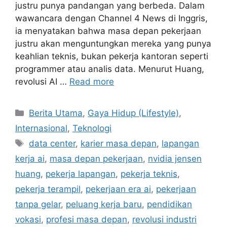
justru punya pandangan yang berbeda. Dalam
wawancara dengan Channel 4 News di Inggris,
ia menyatakan bahwa masa depan pekerjaan
justru akan menguntungkan mereka yang punya
keahlian teknis, bukan pekerja kantoran seperti
programmer atau analis data. Menurut Huang,
revolusi AI …
Read more
C
Berita Utama
,
Gaya Hidup (Lifestyle)
,
a
Internasional
,
Teknologi
t
T
data center
,
karier masa depan
,
lapangan
e
a
kerja ai
,
masa depan pekerjaan
,
nvidia jensen
g
g
huang
,
pekerja lapangan
,
pekerja teknis
,
o
s
r
pekerja terampil
,
pekerjaan era ai
,
pekerjaan
i
tanpa gelar
,
peluang kerja baru
,
pendidikan
e
vokasi
,
profesi masa depan
,
revolusi industri
s