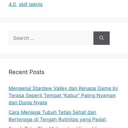
4.0
,
skill teknis
S
e
a
r
c
h
Recent Posts
f
o
Mengenal Stardew Valley dan Kenapa Game Ini
r
Terasa Seperti Tempat “Kabur” Paling Nyaman
:
dari Dunia Nyata
Cara Menjaga Tubuh Tetap Sehat dan
Bertenaga di Tengah Rutinitas yang Padat