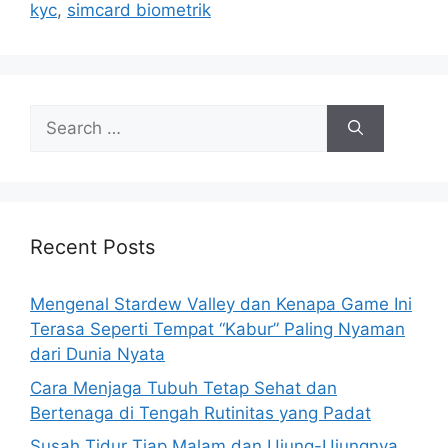
kyc
,
simcard biometrik
s
S
e
a
r
c
h
Recent Posts
f
o
Mengenal Stardew Valley dan Kenapa Game Ini
r
Terasa Seperti Tempat “Kabur” Paling Nyaman
:
dari Dunia Nyata
Cara Menjaga Tubuh Tetap Sehat dan
Bertenaga di Tengah Rutinitas yang Padat
Susah Tidur Tiap Malam dan Ujung-Ujungnya