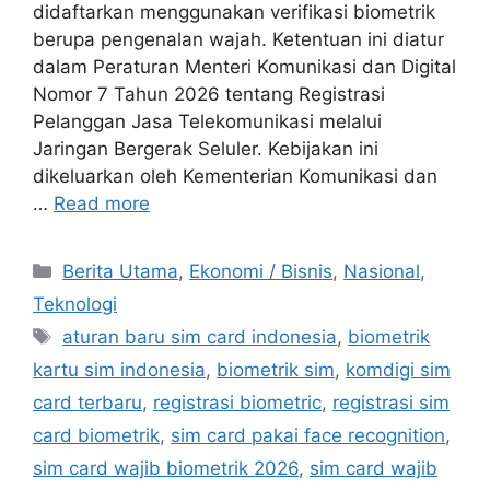
didaftarkan menggunakan verifikasi biometrik
berupa pengenalan wajah. Ketentuan ini diatur
dalam Peraturan Menteri Komunikasi dan Digital
Nomor 7 Tahun 2026 tentang Registrasi
Pelanggan Jasa Telekomunikasi melalui
Jaringan Bergerak Seluler. Kebijakan ini
dikeluarkan oleh Kementerian Komunikasi dan
…
Read more
C
Berita Utama
,
Ekonomi / Bisnis
,
Nasional
,
a
Teknologi
t
T
aturan baru sim card indonesia
,
biometrik
e
a
kartu sim indonesia
,
biometrik sim
,
komdigi sim
g
g
card terbaru
,
registrasi biometric
,
registrasi sim
o
s
r
card biometrik
,
sim card pakai face recognition
,
i
sim card wajib biometrik 2026
,
sim card wajib
e