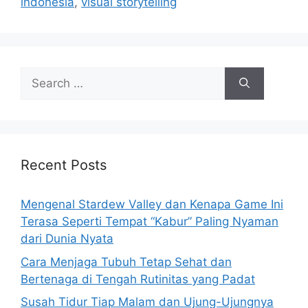
indonesia
,
visual storytelling
S
e
a
r
c
h
Recent Posts
f
o
Mengenal Stardew Valley dan Kenapa Game Ini
r
Terasa Seperti Tempat “Kabur” Paling Nyaman
:
dari Dunia Nyata
Cara Menjaga Tubuh Tetap Sehat dan
Bertenaga di Tengah Rutinitas yang Padat
Susah Tidur Tiap Malam dan Ujung-Ujungnya