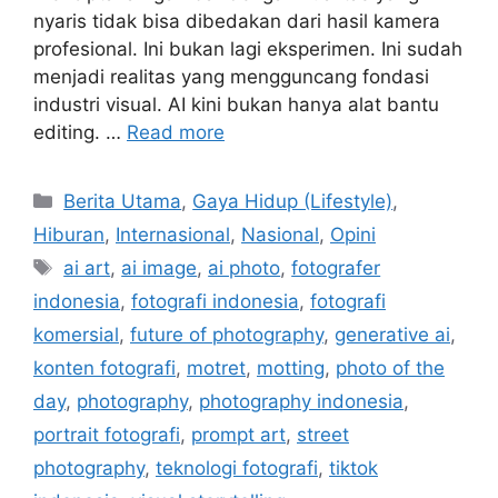
nyaris tidak bisa dibedakan dari hasil kamera
profesional. Ini bukan lagi eksperimen. Ini sudah
menjadi realitas yang mengguncang fondasi
industri visual. AI kini bukan hanya alat bantu
editing. …
Read more
C
Berita Utama
,
Gaya Hidup (Lifestyle)
,
a
Hiburan
,
Internasional
,
Nasional
,
Opini
t
T
ai art
,
ai image
,
ai photo
,
fotografer
e
a
indonesia
,
fotografi indonesia
,
fotografi
g
g
komersial
,
future of photography
,
generative ai
,
o
s
r
konten fotografi
,
motret
,
motting
,
photo of the
i
day
,
photography
,
photography indonesia
,
e
portrait fotografi
,
prompt art
,
street
s
photography
,
teknologi fotografi
,
tiktok