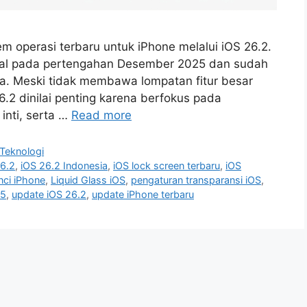
m operasi terbaru untuk iPhone melalui iOS 26.2.
obal pada pertengahan Desember 2025 dan sudah
a. Meski tidak membawa lompatan fitur besar
26.2 dinilai penting karena berfokus pada
inti, serta …
Read more
Teknologi
26.2
,
iOS 26.2 Indonesia
,
iOS lock screen terbaru
,
iOS
nci iPhone
,
Liquid Glass iOS
,
pengaturan transparansi iOS
,
25
,
update iOS 26.2
,
update iPhone terbaru