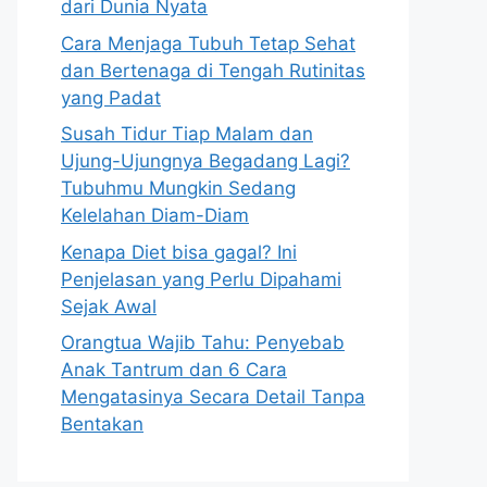
dari Dunia Nyata
Cara Menjaga Tubuh Tetap Sehat
dan Bertenaga di Tengah Rutinitas
yang Padat
Susah Tidur Tiap Malam dan
Ujung-Ujungnya Begadang Lagi?
Tubuhmu Mungkin Sedang
Kelelahan Diam-Diam
Kenapa Diet bisa gagal? Ini
Penjelasan yang Perlu Dipahami
Sejak Awal
Orangtua Wajib Tahu: Penyebab
Anak Tantrum dan 6 Cara
Mengatasinya Secara Detail Tanpa
Bentakan