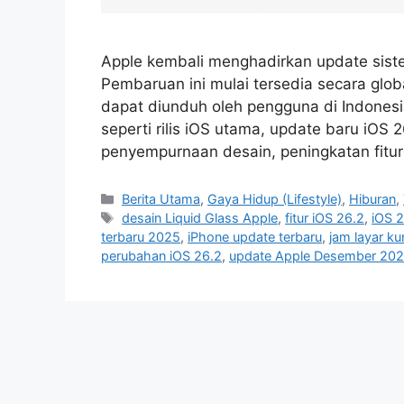
Apple kembali menghadirkan update siste
Pembaruan ini mulai tersedia secara gl
dapat diunduh oleh pengguna di Indonesi
seperti rilis iOS utama, update baru iOS 
penyempurnaan desain, peningkatan fitur 
C
Berita Utama
,
Gaya Hidup (Lifestyle)
,
Hiburan
,
a
T
desain Liquid Glass Apple
,
fitur iOS 26.2
,
iOS 
t
a
terbaru 2025
,
iPhone update terbaru
,
jam layar ku
e
g
perubahan iOS 26.2
,
update Apple Desember 20
g
s
o
r
i
e
s