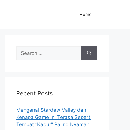
Home
S
e
a
r
c
h
Recent Posts
f
o
r
Mengenal Stardew Valley dan
:
Kenapa Game Ini Terasa Seperti
Tempat “Kabur” Paling Nyaman