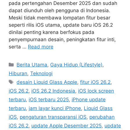
pada pertengahan Desember 2025 dan sudah
dapat diunduh oleh pengguna di Indonesia.
Meski tidak membawa lompatan fitur besar
seperti rilis iOS utama, update baru iOS 26.2
dinilai penting karena berfokus pada
penyempurnaan desain, peningkatan fitur inti,
serta …
Read more
C
Berita Utama
,
Gaya Hidup (Lifestyle)
,
a
Hiburan
,
Teknologi
t
T
desain Liquid Glass Apple
,
fitur iOS 26.2
,
e
a
iOS 26.2
,
iOS 26.2 Indonesia
,
iOS lock screen
g
g
terbaru
,
iOS terbaru 2025
,
iPhone update
o
s
r
terbaru
,
jam layar kunci iPhone
,
Liquid Glass
i
iOS
,
pengaturan transparansi iOS
,
perubahan
e
iOS 26.2
,
update Apple Desember 2025
,
update
s