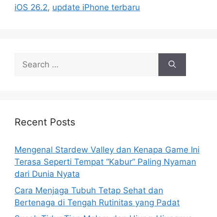
iOS 26.2
,
update iPhone terbaru
S
e
a
r
c
h
Recent Posts
f
o
Mengenal Stardew Valley dan Kenapa Game Ini
r
Terasa Seperti Tempat “Kabur” Paling Nyaman
:
dari Dunia Nyata
Cara Menjaga Tubuh Tetap Sehat dan
Bertenaga di Tengah Rutinitas yang Padat