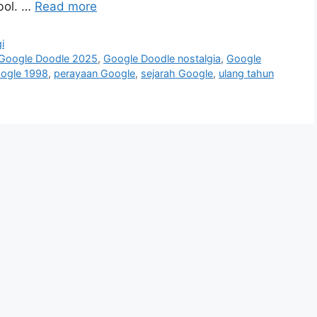
bol. …
Read more
i
Google Doodle 2025
,
Google Doodle nostalgia
,
Google
ogle 1998
,
perayaan Google
,
sejarah Google
,
ulang tahun