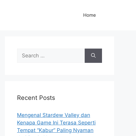
Home
S
e
a
r
c
h
Recent Posts
f
o
r
Mengenal Stardew Valley dan
:
Kenapa Game Ini Terasa Seperti
Tempat “Kabur” Paling Nyaman