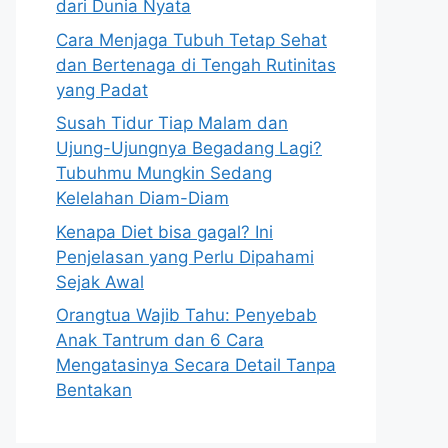
dari Dunia Nyata
Cara Menjaga Tubuh Tetap Sehat
dan Bertenaga di Tengah Rutinitas
yang Padat
Susah Tidur Tiap Malam dan
Ujung-Ujungnya Begadang Lagi?
Tubuhmu Mungkin Sedang
Kelelahan Diam-Diam
Kenapa Diet bisa gagal? Ini
Penjelasan yang Perlu Dipahami
Sejak Awal
Orangtua Wajib Tahu: Penyebab
Anak Tantrum dan 6 Cara
Mengatasinya Secara Detail Tanpa
Bentakan