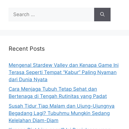
S
e
a
r
c
h
Recent Posts
f
o
Mengenal Stardew Valley dan Kenapa Game Ini
r
Terasa Seperti Tempat “Kabur” Paling Nyaman
:
dari Dunia Nyata
Cara Menjaga Tubuh Tetap Sehat dan
Bertenaga di Tengah Rutinitas yang Padat
Susah Tidur Tiap Malam dan Ujung-Ujungnya
Begadang Lagi? Tubuhmu Mungkin Sedang
Kelelahan Diam-Diam