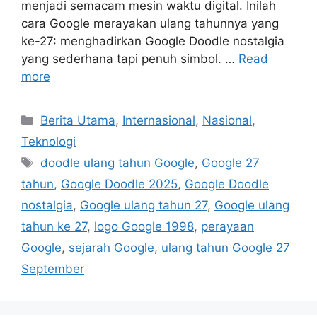
menjadi semacam mesin waktu digital. Inilah
cara Google merayakan ulang tahunnya yang
ke-27: menghadirkan Google Doodle nostalgia
yang sederhana tapi penuh simbol. …
Read
more
C
Berita Utama
,
Internasional
,
Nasional
,
a
Teknologi
t
T
doodle ulang tahun Google
,
Google 27
e
a
tahun
,
Google Doodle 2025
,
Google Doodle
g
g
nostalgia
,
Google ulang tahun 27
,
Google ulang
o
s
r
tahun ke 27
,
logo Google 1998
,
perayaan
i
Google
,
sejarah Google
,
ulang tahun Google 27
e
September
s