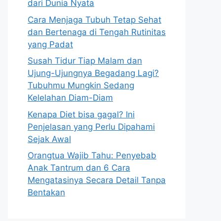
dari Dunia Nyata
Cara Menjaga Tubuh Tetap Sehat
dan Bertenaga di Tengah Rutinitas
yang Padat
Susah Tidur Tiap Malam dan
Ujung-Ujungnya Begadang Lagi?
Tubuhmu Mungkin Sedang
Kelelahan Diam-Diam
Kenapa Diet bisa gagal? Ini
Penjelasan yang Perlu Dipahami
Sejak Awal
Orangtua Wajib Tahu: Penyebab
Anak Tantrum dan 6 Cara
Mengatasinya Secara Detail Tanpa
Bentakan