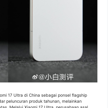
i 17 Ultra di China sebagai ponsel flagship
ar peluncuran produk tahunan, melainkan
as. Melalui Xiaomi 17 Ultra, perusahaan asal