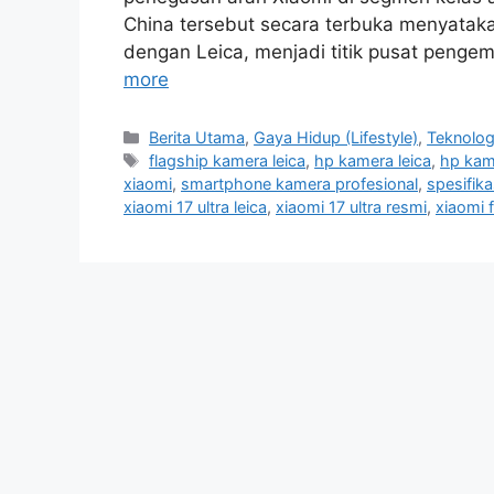
China tersebut secara terbuka menyatak
dengan Leica, menjadi titik pusat penge
more
C
Berita Utama
,
Gaya Hidup (Lifestyle)
,
Teknolog
a
T
flagship kamera leica
,
hp kamera leica
,
hp kam
t
a
xiaomi
,
smartphone kamera profesional
,
spesifika
e
g
xiaomi 17 ultra leica
,
xiaomi 17 ultra resmi
,
xiaomi 
g
s
o
r
i
e
s