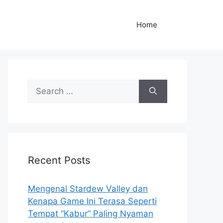
Home
S
e
a
r
c
h
Recent Posts
f
o
r
Mengenal Stardew Valley dan
:
Kenapa Game Ini Terasa Seperti
Tempat “Kabur” Paling Nyaman