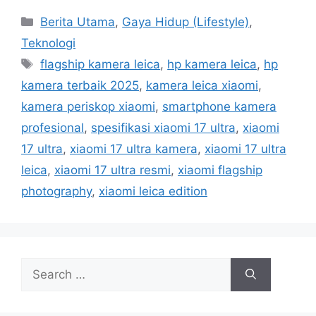
C
Berita Utama
,
Gaya Hidup (Lifestyle)
,
a
Teknologi
t
T
flagship kamera leica
,
hp kamera leica
,
hp
e
a
kamera terbaik 2025
,
kamera leica xiaomi
,
g
g
kamera periskop xiaomi
,
smartphone kamera
o
s
r
profesional
,
spesifikasi xiaomi 17 ultra
,
xiaomi
i
17 ultra
,
xiaomi 17 ultra kamera
,
xiaomi 17 ultra
e
leica
,
xiaomi 17 ultra resmi
,
xiaomi flagship
s
photography
,
xiaomi leica edition
S
e
a