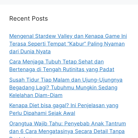
r
c
h
Recent Posts
f
o
Mengenal Stardew Valley dan Kenapa Game Ini
r
Terasa Seperti Tempat “Kabur” Paling Nyaman
:
dari Dunia Nyata
Cara Menjaga Tubuh Tetap Sehat dan
Bertenaga di Tengah Rutinitas yang Padat
Susah Tidur Tiap Malam dan Ujung-Ujungnya
Begadang Lagi? Tubuhmu Mungkin Sedang
Kelelahan Diam-Diam
Kenapa Diet bisa gagal? Ini Penjelasan yang
Perlu Dipahami Sejak Awal
Orangtua Wajib Tahu: Penyebab Anak Tantrum
dan 6 Cara Mengatasinya Secara Detail Tanpa