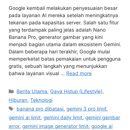
Google kembali melakukan penyesuaian besar
pada layanan AI mereka setelah meningkatnya
tekanan pada kapasitas server. Salah satu fitur
yang terdampak paling jelas adalah Nano
Banana Pro, generator gambar yang kini
menjadi bagian utama dalam ekosistem Gemini.
Dalam beberapa hari terakhir, Google mulai
memperketat batas pemakaian untuk pengguna
gratis, sebuah langkah yang menunjukkan
bahwa layanan visual …
Read more
C
Berita Utama
,
Gaya Hidup (Lifestyle)
,
a
Hiburan
,
Teknologi
t
T
banana pro dibatasi
,
gemini 3 pro limit
,
e
a
gemini ai limit
,
gemini daily limit
,
gemini gambar
g
g
error
,
gemini image generator limit
,
google ai
o
s