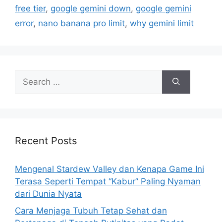
r
free tier
,
google gemini down
,
google gemini
i
error
,
nano banana pro limit
,
why gemini limit
e
s
S
e
a
r
c
h
Recent Posts
f
o
Mengenal Stardew Valley dan Kenapa Game Ini
r
Terasa Seperti Tempat “Kabur” Paling Nyaman
:
dari Dunia Nyata
Cara Menjaga Tubuh Tetap Sehat dan