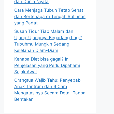
dari Dunia Nyata
Cara Menjaga Tubuh Tetap Sehat
dan Bertenaga di Tengah Rutinitas
yang Padat
Susah Tidur Tiap Malam dan
Ujung-Ujungnya Begadang Lagi?
Tubuhmu Mungkin Sedang
Kelelahan Diam-Diam
Kenapa Diet bisa gagal? Ini
Penjelasan yang Perlu Dipahami
Sejak Awal
Orangtua Wajib Tahu: Penyebab
Anak Tantrum dan 6 Cara
Mengatasinya Secara Detail Tanpa
Bentakan