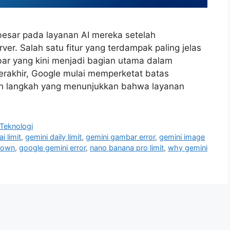
esar pada layanan AI mereka setelah
er. Salah satu fitur yang terdampak paling jelas
ar yang kini menjadi bagian utama dalam
erakhir, Google mulai memperketat batas
ah langkah yang menunjukkan bahwa layanan
Teknologi
i limit
,
gemini daily limit
,
gemini gambar error
,
gemini image
down
,
google gemini error
,
nano banana pro limit
,
why gemini