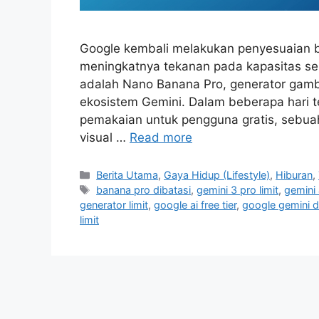
Google kembali melakukan penyesuaian b
meningkatnya tekanan pada kapasitas serv
adalah Nano Banana Pro, generator gamb
ekosistem Gemini. Dalam beberapa hari t
pemakaian untuk pengguna gratis, sebu
visual …
Read more
C
Berita Utama
,
Gaya Hidup (Lifestyle)
,
Hiburan
,
a
T
banana pro dibatasi
,
gemini 3 pro limit
,
gemini a
t
a
generator limit
,
google ai free tier
,
google gemini 
e
g
limit
g
s
o
r
i
e
s