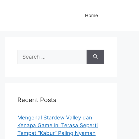
Home
S
e
a
r
c
h
Recent Posts
f
o
r
Mengenal Stardew Valley dan
:
Kenapa Game Ini Terasa Seperti
Tempat “Kabur” Paling Nyaman