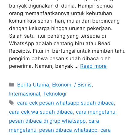
banyak digunakan di dunia. Hampir semua
orang memanfaatkannya untuk kebutuhan
komunikasi sehari-hari, mulai dari berbincang
dengan keluarga hingga urusan pekerjaan.
Salah satu fitur penting yang tersedia di
WhatsApp adalah centang biru atau Read
Receipts. Fitur ini berfungsi untuk memberi tahu
pengirim bahwa pesan sudah dibaca oleh
penerima. Namun, banyak …
Read more
C
Berita Utama
,
Ekonomi / Bisnis
,
a
Internasional
,
Teknologi
t
T
cara cek pesan whatsapp sudah dibaca
,
e
a
cara cek wa sudah dibaca
,
cara mengetahui
g
g
pesan dibaca di grup whatsapp
,
cara
o
s
r
mengetahui pesan dibaca whatsapp
,
cara