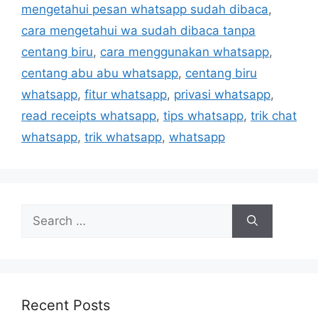
i
mengetahui pesan whatsapp sudah dibaca
,
e
cara mengetahui wa sudah dibaca tanpa
s
centang biru
,
cara menggunakan whatsapp
,
centang abu abu whatsapp
,
centang biru
whatsapp
,
fitur whatsapp
,
privasi whatsapp
,
read receipts whatsapp
,
tips whatsapp
,
trik chat
whatsapp
,
trik whatsapp
,
whatsapp
S
e
a
r
c
h
Recent Posts