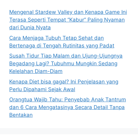
f
o
Mengenal Stardew Valley dan Kenapa Game Ini
r
Terasa Seperti Tempat “Kabur” Paling Nyaman
:
dari Dunia Nyata
Cara Menjaga Tubuh Tetap Sehat dan
Bertenaga di Tengah Rutinitas yang Padat
Susah Tidur Tiap Malam dan Ujung-Ujungnya
Begadang Lagi? Tubuhmu Mungkin Sedang
Kelelahan Diam-Diam
Kenapa Diet bisa gagal? Ini Penjelasan yang
Perlu Dipahami Sejak Awal
Orangtua Wajib Tahu: Penyebab Anak Tantrum
dan 6 Cara Mengatasinya Secara Detail Tanpa
Bentakan