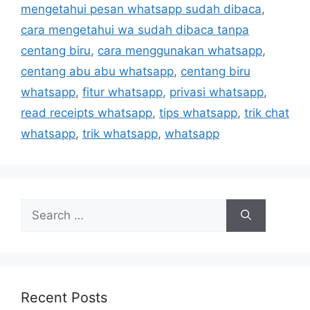
i
mengetahui pesan whatsapp sudah dibaca
,
e
cara mengetahui wa sudah dibaca tanpa
s
centang biru
,
cara menggunakan whatsapp
,
centang abu abu whatsapp
,
centang biru
whatsapp
,
fitur whatsapp
,
privasi whatsapp
,
read receipts whatsapp
,
tips whatsapp
,
trik chat
whatsapp
,
trik whatsapp
,
whatsapp
S
e
a
r
c
h
Recent Posts