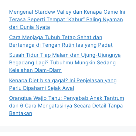
f
o
Mengenal Stardew Valley dan Kenapa Game Ini
r
Terasa Seperti Tempat “Kabur” Paling Nyaman
:
dari Dunia Nyata
Cara Menjaga Tubuh Tetap Sehat dan
Bertenaga di Tengah Rutinitas yang Padat
Susah Tidur Tiap Malam dan Ujung-Ujungnya
Begadang Lagi? Tubuhmu Mungkin Sedang
Kelelahan Diam-Diam
Kenapa Diet bisa gagal? Ini Penjelasan yang
Perlu Dipahami Sejak Awal
Orangtua Wajib Tahu: Penyebab Anak Tantrum
dan 6 Cara Mengatasinya Secara Detail Tanpa
Bentakan