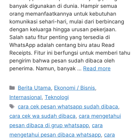
banyak digunakan di dunia. Hampir semua
orang memanfaatkannya untuk kebutuhan
komunikasi sehari-hari, mulai dari berbincang
dengan keluarga hingga urusan pekerjaan.
Salah satu fitur penting yang tersedia di
WhatsApp adalah centang biru atau Read
Receipts. Fitur ini berfungsi untuk memberi tahu
pengirim bahwa pesan sudah dibaca oleh
penerima. Namun, banyak …
Read more
C
Berita Utama
,
Ekonomi / Bisnis
,
a
Internasional
,
Teknologi
t
T
cara cek pesan whatsapp sudah dibaca
,
e
a
cara cek wa sudah dibaca
,
cara mengetahui
g
g
pesan dibaca di grup whatsapp
,
cara
o
s
r
mengetahui pesan dibaca whatsapp
,
cara