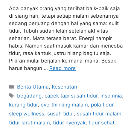
Ada banyak orang yang terlihat baik-baik saja
di siang hari, tetapi setiap malam sebenarnya
sedang berjuang dengan hal yang sama: sulit
tidur. Tubuh sudah lelah setelah aktivitas
seharian. Mata terasa berat. Energi hampir
habis. Namun saat masuk kamar dan mencoba
tidur, rasa kantuk justru hilang begitu saja.
Pikiran mulai berjalan ke mana-mana. Besok
harus bangun …
Read more
C
Berita Utama
,
Kesehatan
a
T
begadang
,
capek tapi susah tidur
,
insomnia
,
t
a
kurang tidur
,
overthinking malam
,
pola tidur
,
e
g
sleep wellness
,
susah tidur
,
susah tidur malam
,
g
s
tidur larut malam
,
tidur nyenyak
,
tidur sehat
o
r