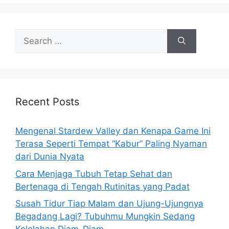
i
e
s
S
e
a
r
c
h
Recent Posts
f
o
Mengenal Stardew Valley dan Kenapa Game Ini
r
Terasa Seperti Tempat “Kabur” Paling Nyaman
:
dari Dunia Nyata
Cara Menjaga Tubuh Tetap Sehat dan
Bertenaga di Tengah Rutinitas yang Padat
Susah Tidur Tiap Malam dan Ujung-Ujungnya
Begadang Lagi? Tubuhmu Mungkin Sedang