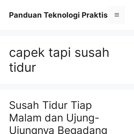
Skip
to
Panduan Teknologi Praktis
Menu
content
capek tapi susah
tidur
Susah Tidur Tiap
Malam dan Ujung-
Ujungnya Begadang