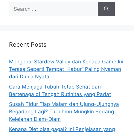
s
S
e
a
r
c
h
Recent Posts
f
o
Mengenal Stardew Valley dan Kenapa Game Ini
r
Terasa Seperti Tempat “Kabur” Paling Nyaman
:
dari Dunia Nyata
Cara Menjaga Tubuh Tetap Sehat dan
Bertenaga di Tengah Rutinitas yang Padat
Susah Tidur Tiap Malam dan Ujung-Ujungnya
Begadang Lagi? Tubuhmu Mungkin Sedang
Kelelahan Diam-Diam
Kenapa Diet bisa gagal? Ini Penjelasan yang