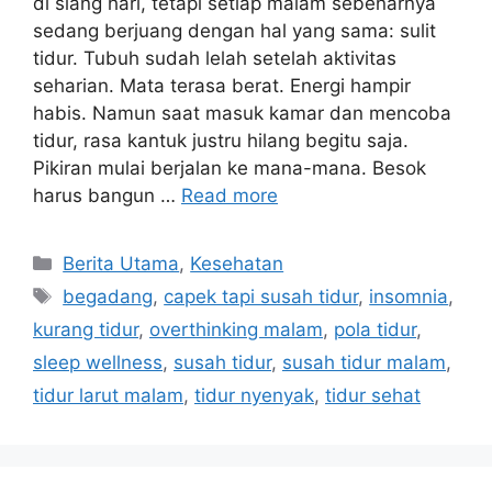
di siang hari, tetapi setiap malam sebenarnya
sedang berjuang dengan hal yang sama: sulit
tidur. Tubuh sudah lelah setelah aktivitas
seharian. Mata terasa berat. Energi hampir
habis. Namun saat masuk kamar dan mencoba
tidur, rasa kantuk justru hilang begitu saja.
Pikiran mulai berjalan ke mana-mana. Besok
harus bangun …
Read more
C
Berita Utama
,
Kesehatan
a
T
begadang
,
capek tapi susah tidur
,
insomnia
,
t
a
kurang tidur
,
overthinking malam
,
pola tidur
,
e
g
sleep wellness
,
susah tidur
,
susah tidur malam
,
g
s
tidur larut malam
,
tidur nyenyak
,
tidur sehat
o
r
i
e