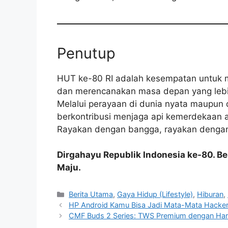
Penutup
HUT ke-80 RI adalah kesempatan untuk m
dan merencanakan masa depan yang lebi
Melalui perayaan di dunia nyata maupun 
berkontribusi menjaga api kemerdekaan a
Rayakan dengan bangga, rayakan dengan 
Dirgahayu Republik Indonesia ke-80. Ber
Maju.
C
Berita Utama
,
Gaya Hidup (Lifestyle)
,
Hiburan
,
a
HP Android Kamu Bisa Jadi Mata-Mata Hacker
t
CMF Buds 2 Series: TWS Premium dengan Har
e