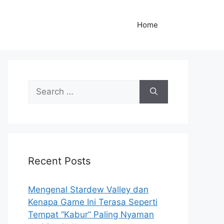
Home
S
e
a
r
c
h
Recent Posts
f
o
r
Mengenal Stardew Valley dan
:
Kenapa Game Ini Terasa Seperti
Tempat “Kabur” Paling Nyaman