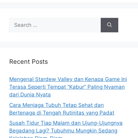
s
S
e
a
r
c
h
Recent Posts
f
o
Mengenal Stardew Valley dan Kenapa Game Ini
r
Terasa Seperti Tempat “Kabur” Paling Nyaman
:
dari Dunia Nyata
Cara Menjaga Tubuh Tetap Sehat dan
Bertenaga di Tengah Rutinitas yang Padat
Susah Tidur Tiap Malam dan Ujung-Ujungnya
Begadang Lagi? Tubuhmu Mungkin Sedang