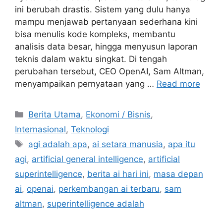
ini berubah drastis. Sistem yang dulu hanya
mampu menjawab pertanyaan sederhana kini
bisa menulis kode kompleks, membantu
analisis data besar, hingga menyusun laporan
teknis dalam waktu singkat. Di tengah
perubahan tersebut, CEO OpenAI, Sam Altman,
menyampaikan pernyataan yang …
Read more
C
Berita Utama
,
Ekonomi / Bisnis
,
a
Internasional
,
Teknologi
t
T
agi adalah apa
,
ai setara manusia
,
apa itu
e
a
agi
,
artificial general intelligence
,
artificial
g
g
superintelligence
,
berita ai hari ini
,
masa depan
o
s
r
ai
,
openai
,
perkembangan ai terbaru
,
sam
i
altman
,
superintelligence adalah
e