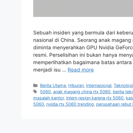
Sebuah insiden yang bermula dari kebe
nasional di China. Seorang anak magang
diminta menyerahkan GPU Nvidia GeFor
resmi. Perselisihan ini bukan hanya meny
memperlihatkan bagaimana batas antara
menjadi isu …
Read more
C
Berita Utama
,
Hiburan
,
Internasional
,
Teknolog
a
T
5060
,
anak magang china rtx 5060
,
berita tek
t
a
masalah kantor
,
intern resign karena rtx 5060
,
kas
e
g
5060
,
nvidia rtx 5060 trending
,
perusahaan rebut 
g
s
o
r
i