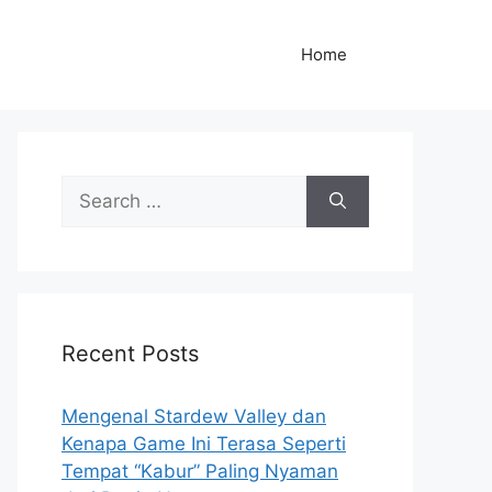
Home
S
e
a
r
c
h
Recent Posts
f
o
r
Mengenal Stardew Valley dan
:
Kenapa Game Ini Terasa Seperti
Tempat “Kabur” Paling Nyaman