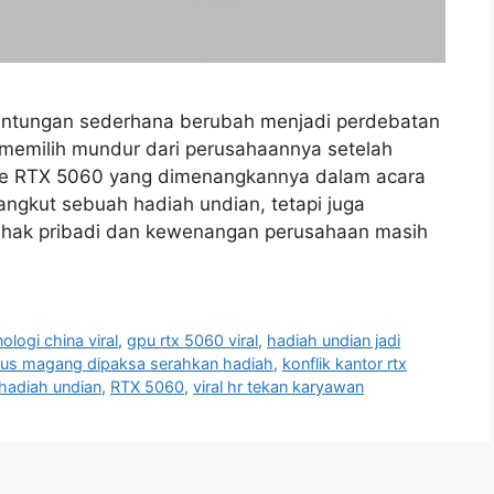
runtungan sederhana berubah menjadi perdebatan
 memilih mundur dari perusahaannya setelah
ce RTX 5060 yang dimenangkannya dalam acara
angkut sebuah hadiah undian, tetapi juga
 hak pribadi dan kewenangan perusahaan masih
i
nologi china viral
,
gpu rtx 5060 viral
,
hadiah undian jadi
us magang dipaksa serahkan hadiah
,
konflik kantor rtx
hadiah undian
,
RTX 5060
,
viral hr tekan karyawan