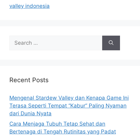
r
valley indonesia
i
e
s
S
e
a
r
c
h
Recent Posts
f
o
Mengenal Stardew Valley dan Kenapa Game Ini
r
Terasa Seperti Tempat “Kabur” Paling Nyaman
:
dari Dunia Nyata
Cara Menjaga Tubuh Tetap Sehat dan
Bertenaga di Tengah Rutinitas yang Padat