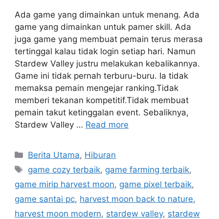
Ada game yang dimainkan untuk menang. Ada
game yang dimainkan untuk pamer skill. Ada
juga game yang membuat pemain terus merasa
tertinggal kalau tidak login setiap hari. Namun
Stardew Valley justru melakukan kebalikannya.
Game ini tidak pernah terburu-buru. Ia tidak
memaksa pemain mengejar ranking.Tidak
memberi tekanan kompetitif.Tidak membuat
pemain takut ketinggalan event. Sebaliknya,
Stardew Valley …
Read more
C
Berita Utama
,
Hiburan
a
T
game cozy terbaik
,
game farming terbaik
,
t
a
game mirip harvest moon
,
game pixel terbaik
,
e
g
game santai pc
,
harvest moon back to nature
,
g
s
harvest moon modern
,
stardew valley
,
stardew
o