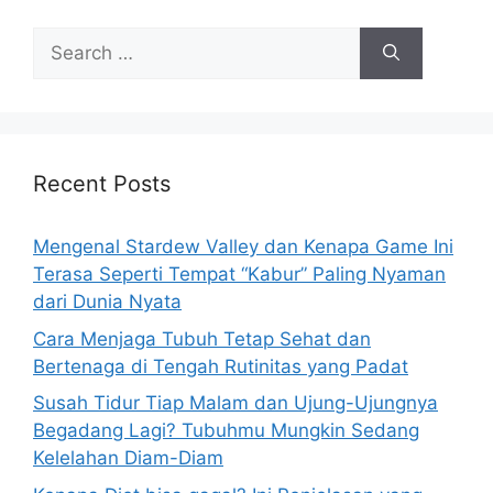
S
e
a
r
c
h
Recent Posts
f
o
Mengenal Stardew Valley dan Kenapa Game Ini
r
Terasa Seperti Tempat “Kabur” Paling Nyaman
:
dari Dunia Nyata
Cara Menjaga Tubuh Tetap Sehat dan
Bertenaga di Tengah Rutinitas yang Padat
Susah Tidur Tiap Malam dan Ujung-Ujungnya
Begadang Lagi? Tubuhmu Mungkin Sedang
Kelelahan Diam-Diam