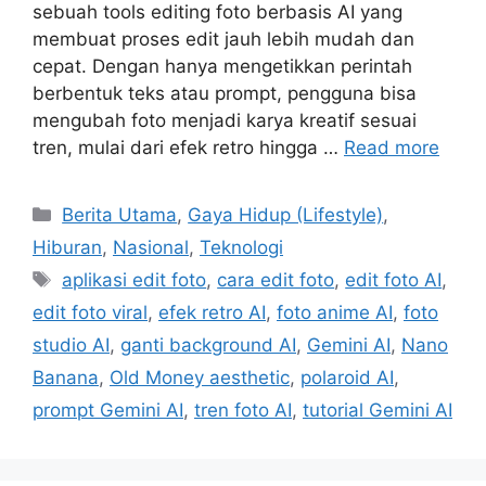
sebuah tools editing foto berbasis AI yang
membuat proses edit jauh lebih mudah dan
cepat. Dengan hanya mengetikkan perintah
berbentuk teks atau prompt, pengguna bisa
mengubah foto menjadi karya kreatif sesuai
tren, mulai dari efek retro hingga …
Read more
C
Berita Utama
,
Gaya Hidup (Lifestyle)
,
a
Hiburan
,
Nasional
,
Teknologi
t
T
aplikasi edit foto
,
cara edit foto
,
edit foto AI
,
e
a
edit foto viral
,
efek retro AI
,
foto anime AI
,
foto
g
g
studio AI
,
ganti background AI
,
Gemini AI
,
Nano
o
s
r
Banana
,
Old Money aesthetic
,
polaroid AI
,
i
prompt Gemini AI
,
tren foto AI
,
tutorial Gemini AI
e
s