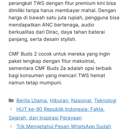
perangkat TWS dengan fitur premium kini bisa
dimiliki tanpa harus membayar mahal. Dengan
harga di bawah satu juta rupiah, pengguna bisa
mendapatkan ANC bertenaga, audio
berkualitas dari Dirac, daya tahan baterai
panjang, serta desain stylish.
CMF Buds 2 cocok untuk mereka yang ingin
paket lengkap dengan fitur maksimal,
sementara CMF Buds 2a adalah opsi terbaik
bagi konsumen yang mencari TWS hemat
namun tetap mumpuni.
C
Berita Utama
,
Hiburan
,
Nasional
,
Teknologi
a
HUT ke-80 Republik Indonesia: Fakta,
t
Sejarah, dan Inspirasi Perayaan
e
Trik Mengetahui Pesan WhatsApp Sudah
g