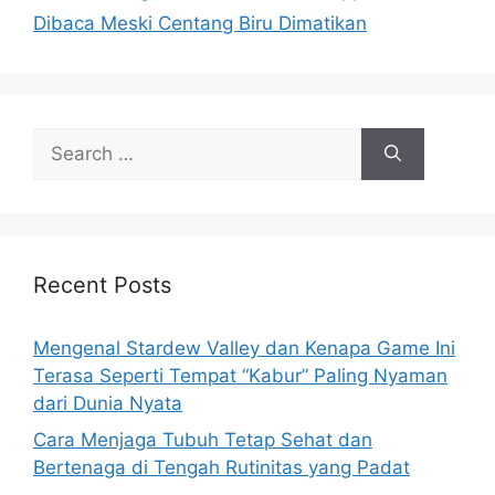
Dibaca Meski Centang Biru Dimatikan
o
r
i
e
s
S
e
a
r
c
h
Recent Posts
f
o
Mengenal Stardew Valley dan Kenapa Game Ini
r
Terasa Seperti Tempat “Kabur” Paling Nyaman
:
dari Dunia Nyata
Cara Menjaga Tubuh Tetap Sehat dan
Bertenaga di Tengah Rutinitas yang Padat