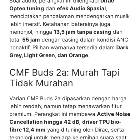
Soal audio, perangkat ini dilengkapi
Dirac
Opteo tuning
dan
efek Audio Spasial
,
menciptakan pengalaman mendengarkan musik
lebih imersif. Ketahanan baterainya juga
menonjol, hingga
13,5 jam tanpa casing
dan
total
55 jam
dengan casing dalam kondisi ANC
nonaktif. Pilihan warnanya tersedia dalam
Dark
Grey, Light Green, dan Orange
.
CMF Buds 2a: Murah Tapi
Tidak Murahan
Varian CMF Buds 2a dipasarkan dengan harga
lebih rendah, namun tetap menawarkan fitur
premium. Perangkat ini membawa
Active Noise
Cancellation hingga 42 dB
,
driver TPU bio-
fibre 12,4 mm
yang dituning oleh Dirac, serta
teknologi untuk menjaga kejernihan suara saat